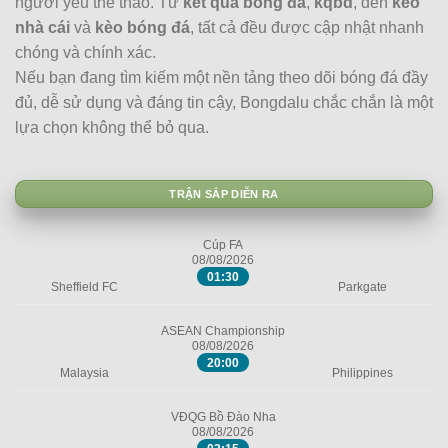
người yêu thể thao. Từ
kết quả bóng đá
,
kqbd
, đến
kèo
nhà cái
và
kèo bóng đá
, tất cả đều được cập nhật nhanh
AUS NPL U23
chóng và chính xác.
Nếu bạn đang tìm kiếm một nền tảng theo dõi bóng đá đầy
0.90
0.80
0
3.5
đủ, dễ sử dụng và đáng tin cậy, Bongdalu chắc chắn là một
Melbourne Knights U23
08/08
-
-
0.90
1.00
U
03:30
lựa chọn không thể bỏ qua.
Bulleen Lions U23
BCN U20
TRẬN SẮP DIỄN RA
0.87
0.82
0/0.5
2.5
CSA U20
Cúp FA
-
-
0.92
0.97
18:00
U
08/08/2026
America RN Youth
01:30
Sheffield FC
Parkgate
ICELAND BESTA-DEILD KVENNA
ASEAN Championship
08/08/2026
0.90
0.92
0/0.5
3/3.5
20:00
Malaysia
Philippines
Njardvik Grindavik (W)
-
-
0.90
0.87
18:00
U
IBV Vestmannaeyjar Women
VĐQG Bồ Đào Nha
08/08/2026