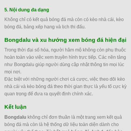
FK Zeljeznicar
-
-
0.90
1.00
18:00
0/0.5
U
5. Nội dung đa dạng
BSK Banja Luka
Không chỉ có kết quả bóng đá mà còn có kèo nhà cái, kèo
VĐQG GEORGIA
bóng đá, bảng xếp hạng và lịch thi đấu.
0.57
0.72
1.5/2
7.5
Bongdalu và xu hướng xem bóng đá hiện đại
FC Metalurgi Rustavi
1
-
0
3
-
2
1.25
1.07
85
'
0/0.5
U
Torpedo Kutaisi
Trong thời đại số hóa, người hâm mộ không còn phụ thuộc
hoàn toàn vào việc xem truyền hình trực tiếp. Các nền tảng
như Bongdalu giúp người dùng cập nhật thông tin mọi lúc
DANISH SUPERLIGA
mọi nơi.
0.82
0.85
2/2.5
11.5
Đặc biệt với những người chơi cá cược, việc theo dõi kèo
Sonderjyske
0
-
0
2
-
2
0.97
0.95
nhà cái và kèo bóng đá theo thời gian thực là yếu tố cực kỳ
45+7
'
0.5/1
U
Viborg
quan trọng để đưa ra quyết định chính xác.
VĐQG BẮC IRELAND
Kết luận
Bongdalu
không chỉ đơn thuần là một trang xem kết quả
0.77
0.82
1
3
9.5
Cliftonville
bóng đá mà còn là hệ thống dữ liệu toàn diện dành cho
-
-
1.02
0.97
18:45
U
Crusaders