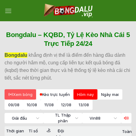
Bỏ
qua
nội
dung
Bongdalu – KQBD, Tỷ Lệ Kèo Nhà Cái 5
Trực Tiếp 24/24
Bongdalu
khẳng định vị thế là điểm đến hàng đầu dành
cho người hâm mộ, cung cấp liên tục kết quả bóng đá
(kqbd) theo thời gian thực và hệ thống tỷ lệ kèo nhà cái chi
tiết, sắc nét từng phút.
Xem bóng
Kèo trực tuyến
Hôm nay
Ngày mai
09/08
10/08
11/08
12/08
13/08
TL Thập
Giải đấu
Vin88
phân
Thời gian
Tỉ số
Đội
Toàn t