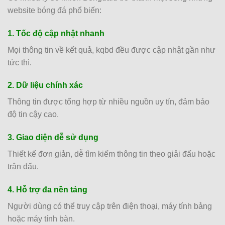
Academia del Balompié Boliviano
-
-
0.80
0.95
21:15
U
website bóng đá phổ biến:
Club Guabira
1. Tốc độ cập nhật nhanh
0.85
0.97
0.5
3.5
8.5
Real Tomayapo
Mọi thông tin về kết quả, kqbd đều được cập nhật gần như
-
-
0.95
0.82
23:30
U
Real Oruro
tức thì.
2. Dữ liệu chính xác
MEXICO LIGA DE EXPANSION MX
Thông tin được tổng hợp từ nhiều nguồn uy tín, đảm bảo
0.85
0.77
0/0.5
2.5
10.
độ tin cậy cao.
Tepatitlan FC
08/08
-
-
0.95
1.02
U
01:00
Club Atletico La Paz
3. Giao diện dễ sử dụng
Thiết kế đơn giản, dễ tìm kiếm thông tin theo giải đấu hoặc
0.90
1.02
0/0.5
2.5
Alacranes de Durango
08/08
trận đấu.
-
-
0.90
0.77
U
01:00
Piratas FC
4. Hỗ trợ đa nền tảng
VĐQG BOSNIA & HERZEGOVINA
Người dùng có thể truy cập trên điện thoại, máy tính bảng
hoặc máy tính bàn.
0.90
0.80
2
8.5