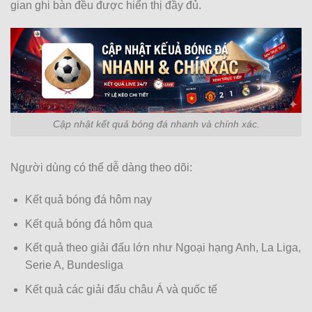
gian ghi bàn đều được hiển thị đầy đủ.
0.90
1.02
1
2/2.5
8.5
Independiente Rivadavia
08/08
-
-
0.90
0.77
U
00:45
AA Estudiantes (Río Cuarto)
HẠNG 2 HÀ LAN
1.00
0.92
1
3/3.5
10.
Cập nhật kết quả bóng đá nhanh và chính xác.
Dordrecht
-
-
0.80
0.87
18:00
U
Ajax Amsterdam U21
Người dùng có thể dễ dàng theo dõi:
0.85
1.10
3/3.5
10.
Emmen
Kết quả bóng đá hôm nay
-
-
0.95
0.70
18:00
0/0.5
U
Roda JC
Kết quả bóng đá hôm qua
Kết quả theo giải đấu lớn như Ngoại hạng Anh, La Liga,
0.75
0.77
3
10.
FC Oss
Serie A, Bundesliga
-
-
1.05
1.02
18:00
1
U
NAC Breda
Kết quả các giải đấu châu Á và quốc tế