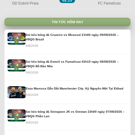
02:15
0.97
0.80
1
3/3.5
GD Estoril-Praia
FC Famalicao
Thor KA Akureyri Women
-
-
0.82
1.00
18:00
U
Fram Reykjavik Women
TIN TỨC HÔM NAY
0.90
1.00
0
3/3.5
Valur Women
Soi kèo bóng đá Cruzeiro vs Mirassol 21h00 ngày 09/08/2026 –
-
-
0.90
0.80
19:15
U
VĐQG Brazil
Vikingur Reykjavik Women
6/8/2026
UNITED STATES WOMEN'S NATIONAL SOCCER LEAGUE
Soi kèo bóng đá Estoril vs Famalicao 02h15 ngày 08/08/2026 –
VĐQG Bồ Đào Nha
0.90
0.75
0.5/1
2.5
8.5
5/8/2026
Orlando Pride Women
-
-
0.90
1.05
23:00
U
Racing Louisville Women
Enzo Maresca Dẫn Dắt Manchester City: Kỷ Nguyên Mới Tại Etihad
5/8/2026
0.87
0.85
0/0.5
2/2.5
8.5
NJ/NY Gotham FC Women
08/08
-
-
0.92
0.95
U
00:00
San Diego Wave Women
Soi kèo bóng đá Seinajoen JK vs Gnistan 23h00 ngày 07/08/2026 –
VĐQG Phần Lan
5/8/2026
ĐỨC REGIONALLIGA SUDWEST