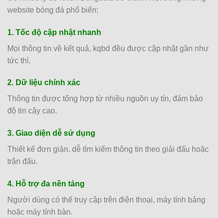
0.97
0.92
0/0.5
4
website bóng đá phổ biến:
KR Reykjavik Women
-
-
0.82
0.87
19:15
U
Grotta Women
1. Tốc độ cập nhật nhanh
Mọi thông tin về kết quả, kqbd đều được cập nhật gần như
BRAZILIAN CAMPEONATO AMAZONENSE2
tức thì.
RB do Norte Clube
2. Dữ liệu chính xác
07/08
-
-
00:00
Clipper
Thông tin được tổng hợp từ nhiều nguồn uy tín, đảm bảo
độ tin cậy cao.
BOLIVIAN WOMEN'S FOOTBALL LEAGUE
3. Giao diện dễ sử dụng
Independiente de Challapata (W)
-
-
19:00
Thiết kế đơn giản, dễ tìm kiếm thông tin theo giải đấu hoặc
GV San Jose (W)
trận đấu.
0.97
0.80
3/3.5
Universitario De Vinto (W)
-
-
0.82
1.00
20:00
1
U
4. Hỗ trợ đa nền tảng
Astor FC (W)
Người dùng có thể truy cập trên điện thoại, máy tính bảng
hoặc máy tính bàn.
YEMEN LEAGUE DIVISION 1