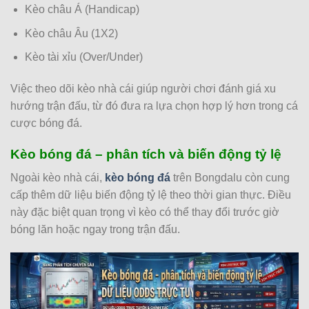
Kèo châu Á (Handicap)
VĐQG ARGENTINA
Kèo châu Âu (1X2)
0.97
0.97
0/0.5
2
8.5
Kèo tài xỉu (Over/Under)
Club Atlético Unión
-
-
0.82
0.82
22:00
U
Club Atlético Lanús
Việc theo dõi kèo nhà cái giúp người chơi đánh giá xu
hướng trận đấu, từ đó đưa ra lựa chọn hợp lý hơn trong cá
VĐQG COLOMBIA
cược bóng đá.
Atletico Nacional Medellin
-
Kèo bóng đá – phân tích và biến động tỷ lệ
-
Hoãn
Atletico Junior Barranquilla
Ngoài kèo nhà cái,
kèo bóng đá
trên Bongdalu còn cung
VĐQG BOLIVIA
cấp thêm dữ liệu biến động tỷ lệ theo thời gian thực. Điều
này đặc biệt quan trọng vì kèo có thể thay đổi trước giờ
0.87
0.97
0.5
3/3.5
9.5
Universitario De Vinto
bóng lăn hoặc ngay trong trận đấu.
-
-
0.92
0.82
19:00
U
Real Potosi
1.02
1.00
0/0.5
3
10.
Blooming
-
-
0.77
0.80
23:30
U
Always Ready