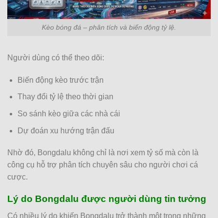
MEXICO LIGA DE EXPANSION MX
Kèo bóng đá – phân tích và biến động tỷ lệ.
0.95
0.92
1
2.5/3
9.5
Tlaxcala FC
-
Người dùng có thể theo dõi:
-
0.85
0.87
22:00
U
Alebrijes de Oaxaca
Biến động kèo trước trận
0.82
1.00
2.5
8.5
Thay đổi tỷ lệ theo thời gian
Club Deportivo Dorados de Sinaloa
07/08
-
-
0.97
0.80
0.5
U
01:00
Mineros de Zacatecas
So sánh kèo giữa các nhà cái
Dự đoán xu hướng trận đấu
0.82
0.90
0/0.5
2.5
9.5
Leones Negros de la U. de G.
07/08
-
-
0.97
0.90
U
01:00
Correcaminos de la U.A.T.
Nhờ đó, Bongdalu không chỉ là nơi xem tỷ số mà còn là
công cụ hỗ trợ phân tích chuyên sâu cho người chơi cá
cược.
VĐQG ICELAND NỮ
Lý do Bongdalu được người dùng tin tưởng
Tindastoll Neisti Women
-
-
Hoãn
IA Akranes Women
Có nhiều lý do khiến Bongdalu trở thành một trong những