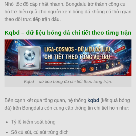
Shkendija Tetovo
Nhờ tốc độ cập nhật nhanh, Bongdalu trở thành công cụ
hỗ trợ hiệu quả cho người xem bóng đá không có thời gian
0.97
1.00
1.5
3
9.5
theo dõi trực tiếp trận đấu.
Partizan Belgrade
-
-
0.82
0.80
19:00
U
Tobol Kostanai
Kqbd – dữ liệu bóng đá chi tiết theo từng trận
0.80
0.92
2.5/3
8.5
Tre Fiori
-
-
1.00
0.87
19:00
1.5
U
FC Drita
EUROPA LEAGUE
Kqbd – dữ liệu bóng đá chi tiết theo từng trận.
0.72
0.85
0.5
13.
FC Hradec Králové
0
-
0
6
-
5
1.07
0.95
76
'
0/0.5
U
Besiktas JK
Bên cạnh kết quả tổng quan, hệ thống
kqbd
(kết quả bóng
đá) trên Bongdalu còn cung cấp thông tin chi tiết hơn như:
1.02
1.07
0.5/1
1
7.5
Lech Poznan
Tỷ lệ kiểm soát bóng
0
-
0
2
-
3
0.77
0.72
74
'
U
KI Klaksvik
Số cú sút, cú sút trúng đích