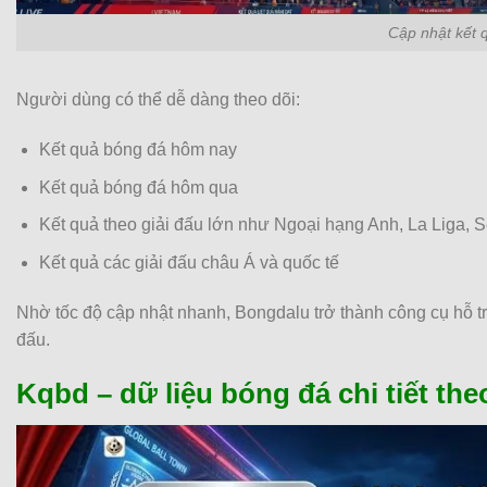
Beitar Jerusalem
Cập nhật kết 
-
-
17:30
Austria Vienna
Người dùng có thể dễ dàng theo dõi:
AFC Ajax
-
-
18:00
Kết quả bóng đá hôm nay
Shelbourne
Kết quả bóng đá hôm qua
Kết quả theo giải đấu lớn như Ngoại hạng Anh, La Liga, S
Hapoel Tel Aviv
-
-
18:00
GKS Katowice
Kết quả các giải đấu châu Á và quốc tế
Nhờ tốc độ cập nhật nhanh, Bongdalu trở thành công cụ hỗ tr
FC Twente Enschede
đấu.
-
-
18:00
Dunajska Streda
Kqbd – dữ liệu bóng đá chi tiết the
Borac Banja Luka
-
-
18:30
Maxline Vitebsk