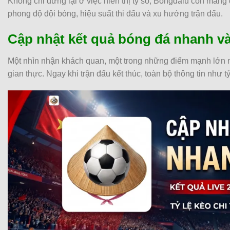
Không chỉ dừng lại ở việc hiển thị tỷ số, Bongdalu còn mang
IFK Goteborg
-
phong độ đội bóng, hiệu suất thi đấu và xu hướng trận đấu.
-
17:00
KAA Gent
Cập nhật kết quả bóng đá nhanh và
Rakow Czestochowa
-
Một nhìn nhận khách quan, một trong những điểm mạnh lớn 
-
17:00
Hammarby
gian thực. Ngay khi trận đấu kết thúc, toàn bộ thông tin như t
Riga FC
-
-
17:00
Győri ETO FC
Sheriff Tiraspol
-
-
17:00
St. Gallen
FK Zalgiris Vilnius
-
-
17:00
Hajduk Split