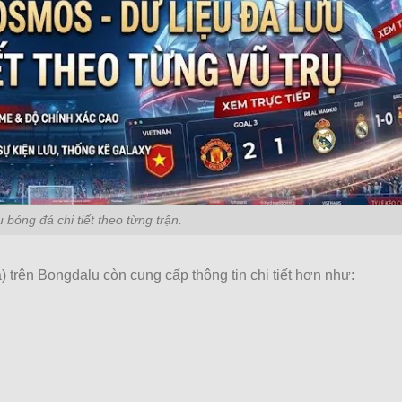
1.02
0.80
0.
2.5
3
9.5
0.77
1.00
0.
U
1.00
0.90
1.
2.5
3.5
10.5
0.80
0.90
0.
U
0.87
1.00
0.
3.5
10.5
0.92
0.80
0.
2
U
 bóng đá chi tiết theo từng trận.
1.02
0.97
0.
3
9.5
) trên Bongdalu còn cung cấp thông tin chi tiết hơn như:
0.77
0.82
0.
1/1.5
U
0.82
0.90
1.
1.5/2
2.5/3
10.5
0.97
0.90
0.
U