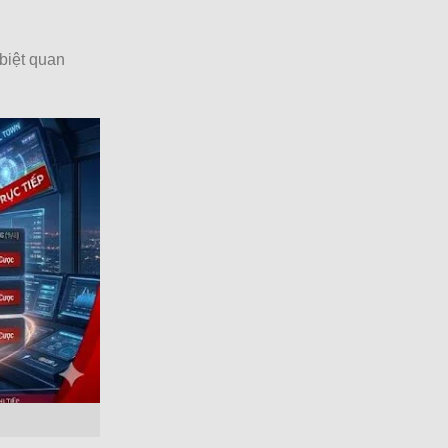
05/08
Vllaznia Shkoder Women
1
72
3.80
18:30
TJ Spartak Myjava Women
2
FT
3.10
biệt quan
05/08
Juventus Women
2
19:00
00
2.90
SCU Torreense Women
1
FT
72
2.25
Loading more...
3.20
00
3.90
72
1.85
3.40
00
1.16
72
13.00
6.25
80
5.00
90
1.50
4.00