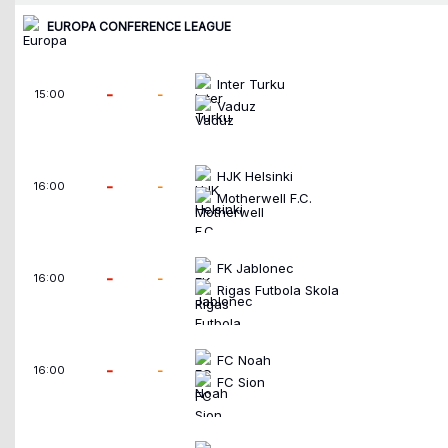
EUROPA CONFERENCE LEAGUE
Inter Turku
-
-
15:00
Vaduz
HJK Helsinki
-
-
16:00
Motherwell F.C.
FK Jablonec
-
-
16:00
Rigas Futbola Skola
FC Noah
-
-
16:00
FC Sion