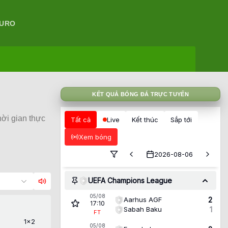
URO
KẾT QUẢ BÓNG ĐÁ TRỰC TUYẾN
hời gian thực
Tất cả
Live
Kết thúc
Sắp tới
Xem bóng
2026-08-06
UEFA Champions League
05/08
Aarhus AGF
2
17:10
Sabah Baku
1
FT
c
1x2
05/08