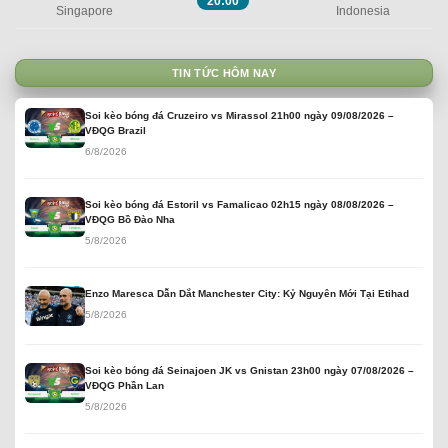
20:00
Singapore
Indonesia
1.05
0.95
0
1.5/2
8.5
Talleres Remedios Reserves
-
-
0.75
0.85
Hoãn
U
Nueva Chicago Reserves
TIN TỨC HÔM NAY
1.02
1.00
0
2
8.5
Soi kèo bóng đá Cruzeiro vs Mirassol 21h00 ngày 09/08/2026 –
CA San Miguel Reserves
VĐQG Brazil
-
-
0.77
0.80
Hoãn
U
Deportivo Moron Reserves
6/8/2026
0.85
0.82
0/0.5
2/2.5
Soi kèo bóng đá Estoril vs Famalicao 02h15 ngày 08/08/2026 –
Deportivo Camioneros Reserves
VĐQG Bồ Đào Nha
-
-
0.95
0.97
Hoãn
U
CSD Flandria Reserves
5/8/2026
0.92
0.82
1.5
2.5/3
Enzo Maresca Dẫn Dắt Manchester City: Kỷ Nguyên Mới Tại Etihad
Real Pilar Reserves
5/8/2026
-
-
0.87
0.97
Hoãn
U
Argentino Merlo Reserves
Soi kèo bóng đá Seinajoen JK vs Gnistan 23h00 ngày 07/08/2026 –
0.77
0.77
0/0.5
2
8.5
VĐQG Phần Lan
Club Atletico Mitre Reserves
5/8/2026
-
-
1.02
1.02
Hoãn
U
Acassuso Reserves