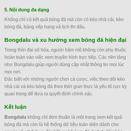
Al Helal Al-Sahely
5. Nội dung đa dạng
-
-
Hoãn
Salam Al Qarfa
Không chỉ có kết quả bóng đá mà còn có kèo nhà cái, kèo
Al Mukalla SC
bóng đá, bảng xếp hạng và lịch thi đấu.
-
-
Hoãn
Al Wehda Sanaa
Bongdalu và xu hướng xem bóng đá hiện đại
BRAZILIAN CAMPEONATO PAULISTA YOUTH
Trong thời đại số hóa, người hâm mộ không còn phụ thuộc
1.00
0.92
0.5
2.5/3
9.5
hoàn toàn vào việc xem truyền hình trực tiếp. Các nền tảng
Gremio Prudente SP (Youth)
0
-
1
2
-
0
0.80
0.87
45
'
U
như Bongdalu giúp người dùng cập nhật thông tin mọi lúc
Capivariano FC SP Youth
mọi nơi.
Đặc biệt với những người chơi cá cược, việc theo dõi kèo
0.90
0.97
0/0.5
2.5/3
8.5
Portuguesa Youth
nhà cái và kèo bóng đá theo thời gian thực là yếu tố cực kỳ
0
-
1
0
-
2
0.90
0.82
45
'
U
Juventus-AC Youth
quan trọng để đưa ra quyết định chính xác.
Kết luận
1.00
0.95
2.5/3
10.
Sao Caetano Youth
0
-
1
1
-
3
0.80
0.85
45
'
0/0.5
U
Bongdalu
không chỉ đơn thuần là một trang xem kết quả
Novorizontino Youth
bóng đá mà còn là hệ thống dữ liệu toàn diện dành cho