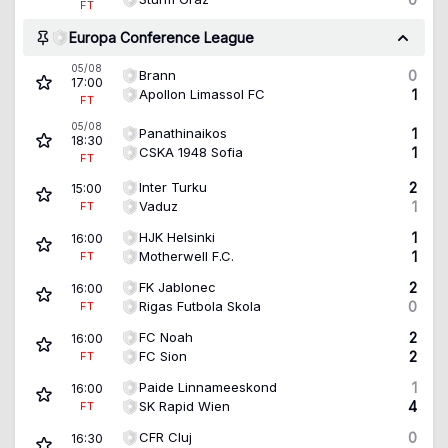
FT
Europa Conference League
0.95
0.95
0/0.5
2/2.5
8.5
Temperley Reserves
-
05/08
-
0.85
0.85
Hoãn
U
Brann
0
Chacarita Juniors Reserves
17:00
Apollon Limassol FC
1
FT
05/08
Panathinaikos
1
1.10
0.90
0/0.5
2.5
10.
18:30
Atletico Rafaela Reserves
CSKA 1948 Sofia
1
FT
1
-
0
2
-
2
0.70
0.90
45
'
U
Central Cordoba SdE Reserves
Inter Turku
2
15:00
Vaduz
1
FT
0.90
1.02
0/0.5
3.5
5.5
HJK Helsinki
1
16:00
Rosario Central Reserves
2
-
0
0
-
0
0.90
0.77
45
'
U
Motherwell F.C.
1
FT
Instituto AC Cordoba II
FK Jablonec
2
16:00
Rigas Futbola Skola
0
FT
0.90
0.80
0.5/1
2/2.5
CA Claypole Reserves
FC Noah
2
16:00
-
-
0.90
1.00
Hoãn
U
FC Sion
2
FT
El Porvenir Reserves
Paide Linnameeskond
1
16:00
SK Rapid Wien
4
FT
0.77
0.87
0/0.5
2/2.5
9.5
CA Talleres de Córdoba Reserves
-
CFR Cluj
0
-
1.02
0.92
20:00
16:30
U