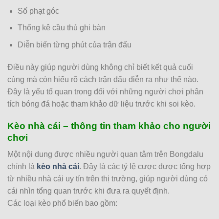
0.80
1.05
1.5
10.
Số phạt góc
Lincoln Red Imps FC
1
-
0
7
-
2
1.00
0.75
85
'
0/0.5
U
Thống kê cầu thủ ghi bàn
Omonia Nicosia FC
Diễn biến từng phút của trận đấu
0.95
0.90
1/1.5
3
9.5
Red Bull Salzburg
Điều này giúp người dùng không chỉ biết kết quả cuối
-
-
0.85
0.90
Hoãn
U
Pafos FC
cùng mà còn hiểu rõ cách trận đấu diễn ra như thế nào.
Đây là yếu tố quan trọng đối với những người chơi phân
0.92
0.92
0.5/1
2.5
8.5
tích bóng đá hoặc tham khảo dữ liệu trước khi soi kèo.
PAOK Saloniki
0
-
1
2
-
1
0.87
0.87
45+15
'
U
Anderlecht
Kèo nhà cái – thông tin tham khảo cho người
chơi
0.85
0.97
0.5
4/4.5
7.5
Thun
Một nội dung được nhiều người quan tâm trên Bongdalu
2
-
1
2
-
0
0.95
0.82
45
'
U
Vikingur Reykjavik
chính là
kèo nhà cái
. Đây là các tỷ lệ cược được tổng hợp
từ nhiều nhà cái uy tín trên thị trường, giúp người dùng có
0.97
0.87
2.5/3
3.5/4
9.5
cái nhìn tổng quan trước khi đưa ra quyết định.
Benfica
-
Các loại kèo phổ biến bao gồm:
-
0.82
0.92
19:00
U
Heart of Midlothian F.C.