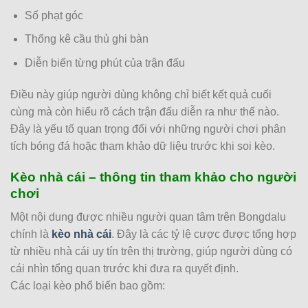
-
-
0.97
0.90
18:45
U
Ilves Tampere
Số phạt góc
Thống kê cầu thủ ghi bàn
0.80
0.77
1
2.5
9.5
Hibernian F.C.
Diễn biến từng phút của trận đấu
-
-
1.00
1.02
19:00
U
Shkendija Tetovo
Điều này giúp người dùng không chỉ biết kết quả cuối
0.97
0.85
1.5
2.5/3
9.5
cùng mà còn hiểu rõ cách trận đấu diễn ra như thế nào.
Partizan Belgrade
-
Đây là yếu tố quan trọng đối với những người chơi phân
-
0.82
0.95
19:00
U
Tobol Kostanai
tích bóng đá hoặc tham khảo dữ liệu trước khi soi kèo.
0.82
0.90
2.5/3
8.5
Kèo nhà cái – thông tin tham khảo cho người
Tre Fiori
-
chơi
-
0.97
0.90
19:00
1.5
U
FC Drita
Một nội dung được nhiều người quan tâm trên Bongdalu
chính là
kèo nhà cái
. Đây là các tỷ lệ cược được tổng hợp
EUROPA LEAGUE
từ nhiều nhà cái uy tín trên thị trường, giúp người dùng có
0.90
0.97
2.5
8.5
cái nhìn tổng quan trước khi đưa ra quyết định.
KuPs
-
Các loại kèo phổ biến bao gồm:
-
0.90
0.82
15:00
0/0.5
U
CS Universitatea Craiova