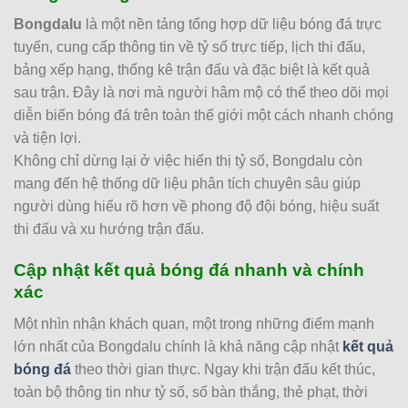
Bongdalu
là một nền tảng tổng hợp dữ liệu bóng đá trực
0.75
0.92
2.5
10.
IFK Goteborg
tuyến, cung cấp thông tin về tỷ số trực tiếp, lịch thi đấu,
-
-
1.05
0.87
17:00
0/0.5
U
KAA Gent
bảng xếp hạng, thống kê trận đấu và đặc biệt là kết quả
sau trận. Đây là nơi mà người hâm mộ có thể theo dõi mọi
0.95
0.90
0/0.5
2.5
9.5
diễn biến bóng đá trên toàn thế giới một cách nhanh chóng
Rakow Czestochowa
-
và tiện lợi.
-
0.85
0.90
17:00
U
Hammarby
Không chỉ dừng lại ở việc hiển thị tỷ số, Bongdalu còn
mang đến hệ thống dữ liệu phân tích chuyên sâu giúp
0.97
0.90
0.5
2.5/3
9.5
người dùng hiểu rõ hơn về phong độ đội bóng, hiệu suất
Riga FC
-
-
0.82
0.90
17:00
U
thi đấu và xu hướng trận đấu.
Győri ETO FC
Cập nhật kết quả bóng đá nhanh và chính
0.90
0.87
2.5/3
9.5
xác
Sheriff Tiraspol
-
-
0.90
0.92
17:00
0.5
U
St. Gallen
Một nhìn nhận khách quan, một trong những điểm mạnh
lớn nhất của Bongdalu chính là khả năng cập nhật
kết quả
0.92
0.80
2.5
9.5
bóng đá
theo thời gian thực. Ngay khi trận đấu kết thúc,
FK Zalgiris Vilnius
-
-
0.87
1.00
17:00
0.5
U
toàn bộ thông tin như tỷ số, số bàn thắng, thẻ phạt, thời
Hajduk Split