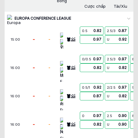
bóng
Cược chấp
Tài/Xỉu
EUROPA CONFERENCE LEAGUE
0.82
0.87
0.5
2.5/3
Inter Turku
-
-
0.97
0.92
15:00
U
Vaduz
0.97
0.97
0/0.5
2.5/3
8.5
HJK Helsinki
-
-
0.82
0.82
16:00
U
Motherwell F.C.
0.92
0.97
0.5/1
2/2.5
9.5
FK Jablonec
-
-
0.87
0.82
16:00
U
Rigas Futbola Skola
0.97
0.90
0
2.5
8.5
FC Noah
-
-
0.82
0.90
16:00
U
FC Sion