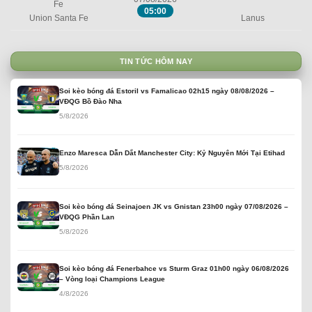
05:00
Union Santa Fe
Lanus
CONCACAF CARIBBEAN CUP
0.90
0.85
0.5
2.5
8.5
TIN TỨC HÔM NAY
Club Sando Moruga
-
-
0.90
0.95
22:00
U
Broki
Soi kèo bóng đá Estoril vs Famalicao 02h15 ngày 08/08/2026 –
VĐQG Bồ Đào Nha
5/8/2026
BRAZILIAN CAMPEONATO PAULISTA YOUTH
0.95
0.95
0/0.5
2.5
9.5
Enzo Maresca Dẫn Dắt Manchester City: Kỷ Nguyên Mới Tại Etihad
Gremio Prudente SP (Youth)
-
-
0.85
0.85
18:00
U
5/8/2026
Capivariano FC SP Youth
Soi kèo bóng đá Seinajoen JK vs Gnistan 23h00 ngày 07/08/2026 –
0.85
0.90
0/0.5
2.5
9.5
VĐQG Phần Lan
Portuguesa Youth
-
-
0.95
0.90
18:00
U
5/8/2026
Juventus-AC Youth
Soi kèo bóng đá Fenerbahce vs Sturm Graz 01h00 ngày 06/08/2026
0.80
0.87
2.5
8.5
– Vòng loại Champions League
Sao Caetano Youth
-
-
1.00
0.92
4/8/2026
18:00
0.5/1
U
Novorizontino Youth