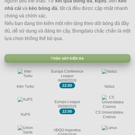
người yêu thể thao. Từ
kết quả bóng đá
,
kqbd
, đến
kèo
nhà cái
và
kèo bóng đá
, tất cả đều được cập nhật nhanh
BRAZILIAN CAMPEONATO AMAZONENSE2
chóng và chính xác.
Nếu bạn đang tìm kiếm một nền tảng theo dõi bóng đá đầy
RB do Norte Clube
đủ, dễ sử dụng và đáng tin cậy, Bongdalu chắc chắn là một
07/08
-
-
00:00
Clipper
lựa chọn không thể bỏ qua.
BOLIVIAN WOMEN'S FOOTBALL LEAGUE
TRẬN SẮP DIỄN RA
ABB (W)
-
-
12:00
Europa Conference
Always Ready Women
League
06/08/2026
YEMEN LEAGUE DIVISION 1
22:00
Inter Turku
Vaduz
Al Ahli Sanaa
-
-
13:00
Shab Hadramawt
Europa League
06/08/2026
Al Helal Al-Sahely
22:00
CS Universitatea
-
KuPS
-
13:00
Craiova
Salam Al Qarfa
Al Mukalla SC
VĐQG Argentina
-
-
13:00
Al Wehda Sanaa
07/08/2026