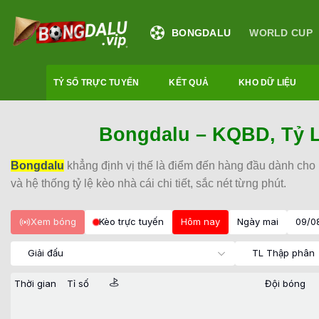
Bỏ
qua
BONGDALU
WORLD CUP
nội
dung
TỶ SỐ TRỰC TUYẾN
KẾT QUẢ
KHO DỮ LIỆU
Bongdalu – KQBD, Tỷ L
Bongdalu
khẳng định vị thế là điểm đến hàng đầu dành cho 
và hệ thống tỷ lệ kèo nhà cái chi tiết, sắc nét từng phút.
Xem bóng
Kèo trực tuyến
Hôm nay
Ngày mai
09/0
Giải đấu
TL Thập phân
Thời gian
Tỉ số
Đội bóng