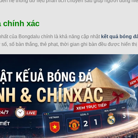
 đến hệ thống dữ liệu phân tích chuyên sâu giúp người dùng hi
 chính xác
nhất của Bongdalu chính là khả năng cập nhật
kết quả bóng đ
ỷ số, số bàn thắng, thẻ phạt, thời gian ghi bàn đều được hiển thị