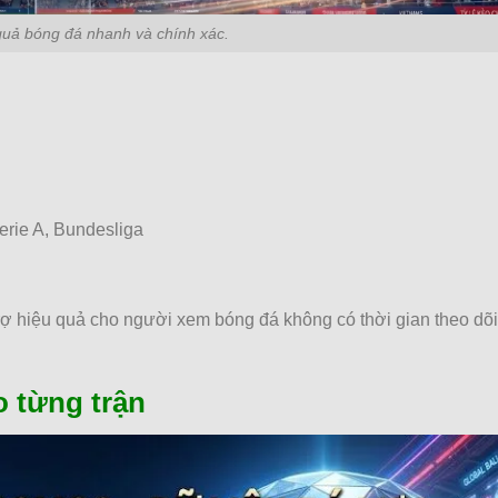
1.05
0.92
0.
0
2.5
9.5
quả bóng đá nhanh và chính xác.
0.80
0.92
0.
U
0.85
0.80
1
2
0.95
1.00
U
erie A, Bundesliga
0.90
1.00
0.
1
2/2.5
8.5
0.90
0.80
1.
U
ợ hiệu quả cho người xem bóng đá không có thời gian theo dõi t
o từng trận
0.95
0.90
1.
1/1.5
3/3.5
10.5
0.85
0.90
0.
U