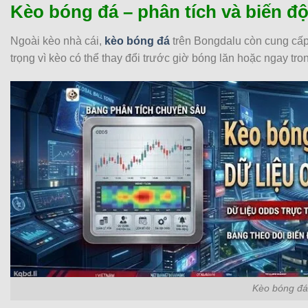
Kèo bóng đá – phân tích và biến độ
IRELAND DIVISION 1
Ngoài kèo nhà cái,
kèo bóng đá
trên Bongdalu còn cung cấp 
trọng vì kèo có thể thay đổi trước giờ bóng lăn hoặc ngay tron
Athlone Town
-
-
18:45
Longford Town
Bray Wanderers
-
-
18:45
Finn Harps
Cobh Ramblers
-
-
18:45
Treaty United
Cork City
-
-
18:45
Kerry FC
Kèo bóng đá 