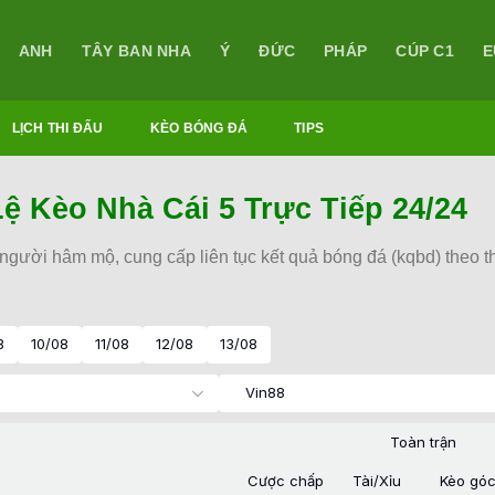
ANH
TÂY BAN NHA
Ý
ĐỨC
PHÁP
CÚP C1
E
LỊCH THI ĐẤU
KÈO BÓNG ĐÁ
TIPS
ệ Kèo Nhà Cái 5 Trực Tiếp 24/24
người hâm mộ, cung cấp liên tục kết quả bóng đá (kqbd) theo t
8
10/08
11/08
12/08
13/08
Vin88
Toàn trận
Cược chấp
Tài/Xỉu
Kèo gó