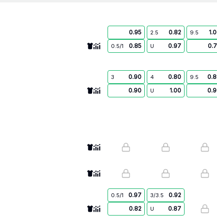
0.95
0.82
1.
2.5
9.5
0.85
0.97
0.
0.5/1
U
0.90
0.80
0.
3
4
9.5
0.90
1.00
0.
U
0.97
0.92
0.5/1
3/3.5
0.82
0.87
U