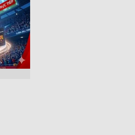
Parkgate
00
2.25
Thornbury Town
72
2.80
18:30
Brislington
3.75
Kingstonian
18:45
Hastings United
83
4.50
83
1.61
Romulus FC
18:45
Highgate United
4.33
Thetford Town F.C.
18:45
2.87
Yaxley
2.25
Enfield 1893
18:45
Welwyn Garden City
3.70
Hartpury University
72
2.30
18:45
Cirencester
00
2.70
Cribbs
18:45
3.75
Fairford Town
Aylesbury United
18:45
Flackwell Heath
1.18
Lye Town
18:45