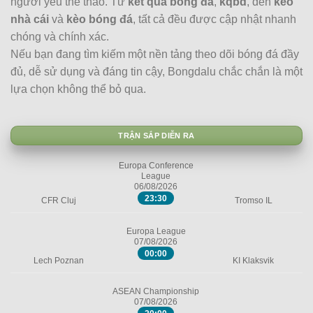
người yêu thể thao. Từ
kết quả bóng đá
,
kqbd
, đến
kèo
nhà cái
và
kèo bóng đá
, tất cả đều được cập nhật nhanh
BRAZILIAN CAMPEONATO AMAZONENSE2
chóng và chính xác.
Nếu bạn đang tìm kiếm một nền tảng theo dõi bóng đá đầy
RB do Norte Clube
đủ, dễ sử dụng và đáng tin cậy, Bongdalu chắc chắn là một
07/08
-
-
00:00
Clipper
lựa chọn không thể bỏ qua.
BOLIVIAN WOMEN'S FOOTBALL LEAGUE
TRẬN SẮP DIỄN RA
Independiente de Challapata (W)
-
-
19:00
Europa Conference
GV San Jose (W)
League
06/08/2026
0.97
1.00
3/3.5
23:30
CFR Cluj
Tromso IL
Universitario De Vinto (W)
-
-
0.82
0.80
20:00
1
U
Astor FC (W)
Europa League
07/08/2026
00:00
YEMEN LEAGUE DIVISION 1
Lech Poznan
KI Klaksvik
Al Helal Al-Sahely
-
ASEAN Championship
-
Hoãn
Salam Al Qarfa
07/08/2026