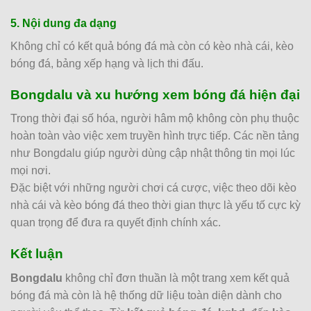
0.95
0.92
1
2.5/3
9.5
5. Nội dung đa dạng
Tlaxcala FC
-
-
0.85
0.87
22:00
U
Alebrijes de Oaxaca
Không chỉ có kết quả bóng đá mà còn có kèo nhà cái, kèo
bóng đá, bảng xếp hạng và lịch thi đấu.
1.00
1.02
2.5
8.5
Club Deportivo Dorados de Sinaloa
Bongdalu và xu hướng xem bóng đá hiện đại
07/08
-
-
0.80
0.77
0/0.5
U
01:00
Mineros de Zacatecas
Trong thời đại số hóa, người hâm mộ không còn phụ thuộc
hoàn toàn vào việc xem truyền hình trực tiếp. Các nền tảng
1.05
0.97
0.5
2.5/3
9.5
như Bongdalu giúp người dùng cập nhật thông tin mọi lúc
Leones Negros de la U. de G.
07/08
-
-
0.75
0.82
U
01:00
mọi nơi.
Correcaminos de la U.A.T.
Đặc biệt với những người chơi cá cược, việc theo dõi kèo
nhà cái và kèo bóng đá theo thời gian thực là yếu tố cực kỳ
VĐQG ICELAND NỮ
quan trọng để đưa ra quyết định chính xác.
Tindastoll Neisti Women
-
-
18:00
IA Akranes Women
Kết luận
0.97
0.95
0/0.5
4
Bongdalu
không chỉ đơn thuần là một trang xem kết quả
KR Reykjavik Women
-
-
0.82
0.85
bóng đá mà còn là hệ thống dữ liệu toàn diện dành cho
19:15
U
Grotta Women