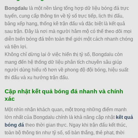
Bongdalu
là một nền tảng tổng hợp dữ liệu bóng đá trực
0.82
0.82
2.5
10.
IFK Goteborg
tuyến, cung cấp thông tin về tỷ số trực tiếp, lịch thi đấu,
-
-
0.97
0.97
17:00
0/0.5
U
KAA Gent
bảng xếp hạng, thống kê trận đấu và đặc biệt là kết quả
sau trận. Đây là nơi mà người hâm mộ có thể theo dõi mọi
1.02
0.82
0/0.5
2.5
9.5
diễn biến bóng đá trên toàn thế giới một cách nhanh chóng
Rakow Czestochowa
-
và tiện lợi.
-
0.77
0.97
17:00
U
Hammarby
Không chỉ dừng lại ở việc hiển thị tỷ số, Bongdalu còn
mang đến hệ thống dữ liệu phân tích chuyên sâu giúp
1.00
0.95
0.5
2.5/3
9.5
người dùng hiểu rõ hơn về phong độ đội bóng, hiệu suất
Riga FC
-
-
0.80
0.85
17:00
U
thi đấu và xu hướng trận đấu.
Győri ETO FC
Cập nhật kết quả bóng đá nhanh và chính
0.87
0.90
2.5/3
9.5
xác
Sheriff Tiraspol
-
-
0.92
0.90
17:00
0.5
U
St. Gallen
Một nhìn nhận khách quan, một trong những điểm mạnh
lớn nhất của Bongdalu chính là khả năng cập nhật
kết quả
0.90
0.82
2.5
9.5
bóng đá
theo thời gian thực. Ngay khi trận đấu kết thúc,
FK Zalgiris Vilnius
-
-
0.90
0.97
17:00
0.5
U
toàn bộ thông tin như tỷ số, số bàn thắng, thẻ phạt, thời
Hajduk Split