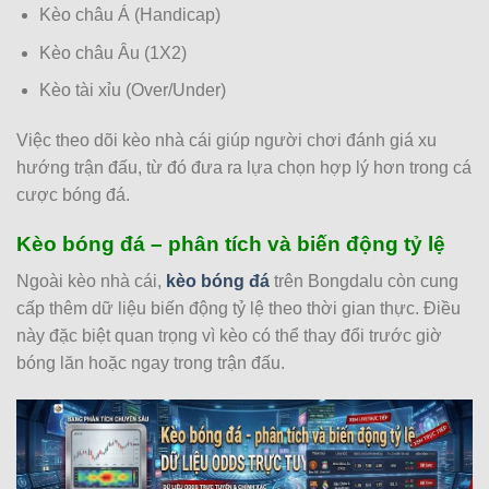
Kèo châu Á (Handicap)
0.82
0.97
0/0.5
2/2.5
9.5
Kèo châu Âu (1X2)
Maccabi Tel Aviv
-
-
0.97
0.82
16:00
U
CSKA Sofia
Kèo tài xỉu (Over/Under)
0.85
0.77
0
2/2.5
9.5
Việc theo dõi kèo nhà cái giúp người chơi đánh giá xu
Jagiellonia Bialystok
-
-
0.95
1.02
16:00
hướng trận đấu, từ đó đưa ra lựa chọn hợp lý hơn trong cá
U
Rangers F.C.
cược bóng đá.
0.95
0.80
2.5
9.5
Kèo bóng đá – phân tích và biến động tỷ lệ
FC Hradec Králové
-
-
0.85
1.00
17:00
0.5
U
Besiktas JK
Ngoài kèo nhà cái,
kèo bóng đá
trên Bongdalu còn cung
cấp thêm dữ liệu biến động tỷ lệ theo thời gian thực. Điều
này đặc biệt quan trọng vì kèo có thể thay đổi trước giờ
0.97
0.82
2/2.5
3/3.5
10.
Lech Poznan
bóng lăn hoặc ngay trong trận đấu.
-
-
0.82
0.97
17:00
U
KI Klaksvik
0.85
0.95
2.5/3
8.5
Lincoln Red Imps FC
-
-
0.95
0.85
17:00
1
U
Omonia Nicosia FC