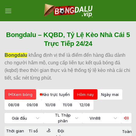
Bỏ
qua
nội
dung
Bongdalu – KQBD, Tỷ Lệ Kèo Nhà Cái 5
Trực Tiếp 24/24
Bongdalu
khẳng định vị thế là điểm đến hàng đầu dành
cho người hâm mộ, cung cấp liên tục kết quả bóng đá
(kqbd) theo thời gian thực và hệ thống tỷ lệ kèo nhà cái chi
tiết, sắc nét từng phút.
Xem bóng
Kèo trực tuyến
Hôm nay
Ngày mai
08/08
09/08
10/08
11/08
12/08
TL Thập
Giải đấu
Vin88
phân
Thời gian
Tỉ số
Đội
Toàn t