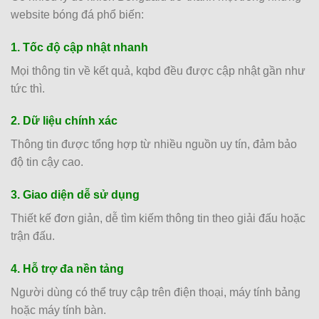
1.00
0.95
0/0.5
2
8.5
website bóng đá phổ biến:
Club Atlético Unión
-
-
0.80
0.85
22:00
U
Club Atlético Lanús
1. Tốc độ cập nhật nhanh
Mọi thông tin về kết quả, kqbd đều được cập nhật gần như
VĐQG COLOMBIA
tức thì.
Atletico Nacional Medellin
-
-
Hoãn
Atletico Junior Barranquilla
2. Dữ liệu chính xác
VĐQG BOLIVIA
Thông tin được tổng hợp từ nhiều nguồn uy tín, đảm bảo
độ tin cậy cao.
0.85
0.85
0.5
3
9.5
Universitario De Vinto
-
-
0.95
0.95
19:00
U
3. Giao diện dễ sử dụng
Real Potosi
Thiết kế đơn giản, dễ tìm kiếm thông tin theo giải đấu hoặc
trận đấu.
1.02
1.00
0/0.5
3
10.
Blooming
-
-
0.77
0.80
23:30
U
Always Ready
4. Hỗ trợ đa nền tảng
Người dùng có thể truy cập trên điện thoại, máy tính bảng
MEXICO LIGA DE EXPANSION MX
hoặc máy tính bàn.