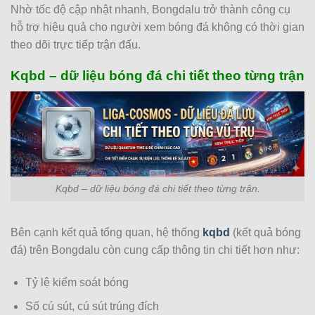
Maxline Vitebsk
Nhờ tốc độ cập nhật nhanh, Bongdalu trở thành công cụ
hỗ trợ hiệu quả cho người xem bóng đá không có thời gian
0.85
0.77
2/2.5
3
9.5
theo dõi trực tiếp trận đấu.
Sporting Braga
-
-
0.95
1.02
18:30
U
Dinamo Minsk
Kqbd – dữ liệu bóng đá chi tiết theo từng trận
0.95
1.00
2.5
3.5
10.
Lugano
-
-
0.85
0.80
18:30
U
NSI Runavik
0.92
0.95
3.5
10.
Valur Reykjavik
-
Kqbd – dữ liệu bóng đá chi tiết theo từng trận.
-
0.87
0.85
18:30
2
U
Nordsjaelland
Bên cạnh kết quả tổng quan, hệ thống
kqbd
(kết quả bóng
0.97
0.95
3
9.5
Bohemians
đá) trên Bongdalu còn cung cấp thông tin chi tiết hơn như:
-
-
0.82
0.85
18:45
1/1.5
U
Midtjylland
Tỷ lệ kiểm soát bóng
0.90
0.95
1.5/2
2.5/3
10.
Số cú sút, cú sút trúng đích
Rijeka