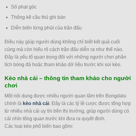
-
-
0.90
0.85
18:45
U
Ilves Tampere
Số phạt góc
Thống kê cầu thủ ghi bàn
0.80
0.87
1
2.5
9.5
Hibernian F.C.
Diễn biến từng phút của trận đấu
-
-
1.00
0.92
19:00
U
Shkendija Tetovo
Điều này giúp người dùng không chỉ biết kết quả cuối
0.97
1.02
1.5
3
9.5
cùng mà còn hiểu rõ cách trận đấu diễn ra như thế nào.
Partizan Belgrade
-
Đây là yếu tố quan trọng đối với những người chơi phân
-
0.82
0.77
19:00
U
Tobol Kostanai
tích bóng đá hoặc tham khảo dữ liệu trước khi soi kèo.
0.80
0.90
2.5/3
8.5
Kèo nhà cái – thông tin tham khảo cho người
Tre Fiori
-
chơi
-
1.00
0.90
19:00
1.5
U
FC Drita
Một nội dung được nhiều người quan tâm trên Bongdalu
chính là
kèo nhà cái
. Đây là các tỷ lệ cược được tổng hợp
EUROPA LEAGUE
từ nhiều nhà cái uy tín trên thị trường, giúp người dùng có
1.07
0.97
0
2/2.5
6.5
cái nhìn tổng quan trước khi đưa ra quyết định.
KuPs
0
-
1
Các loại kèo phổ biến bao gồm:
0
-
2
0.72
0.82
HT
U
CS Universitatea Craiova