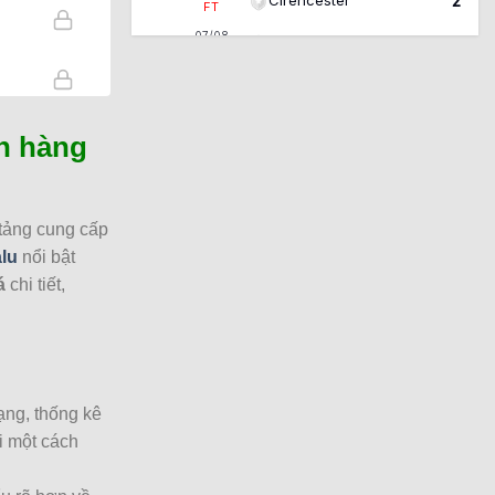
Cirencester
2
FT
07/08
Cribbs
1
18:45
Fairford Town
2
FT
07/08
Aylesbury United
0
18:45
Flackwell Heath
1
Hoãn
ín hàng
07/08
Lye Town
0
18:45
Stone Old Alleynians
0
Hoãn
 tảng cung cấp
07/08
Dudley Town
0
18:45
Droitwich Spa
2
lu
nổi bật
FT
á
chi tiết,
07/08
Forest Row
0
18:45
Newhaven
0
Hoãn
07/08
Wokingham Town
2
18:45
Corsham Town
0
FT
hạng, thống kê
07/08
Hackney Wick
0
18:45
i một cách
West Essex
0
Hoãn
07/08
Hilltop
0