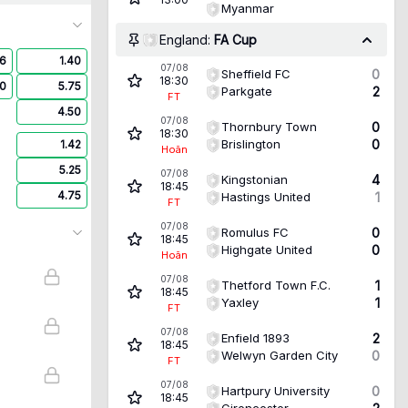
Myanmar
England:
FA Cup
66
1.40
07/08
Sheffield FC
0
18:30
10
5.75
Parkgate
2
FT
4.50
07/08
Thornbury Town
0
18:30
Brislington
0
1.42
Hoãn
5.25
07/08
Kingstonian
4
18:45
4.75
Hastings United
1
FT
07/08
Romulus FC
0
18:45
Highgate United
0
Hoãn
07/08
Thetford Town F.C.
1
18:45
Yaxley
1
FT
07/08
Enfield 1893
2
18:45
Welwyn Garden City
0
FT
07/08
Hartpury University
0
18:45