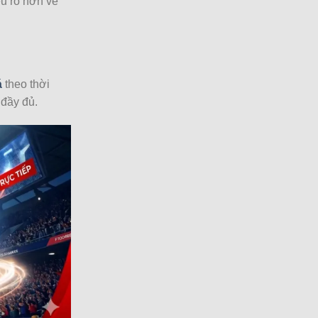
ểu rõ hơn về
18:45
Grays Athletic
0
Hoãn
07/08
White Ensign F.C.
0
18:45
Heybridge Swifts
0
Hoãn
07/08
Hilltop Strikers FC
1
á
theo thời
18:45
Grays Athletic
5
FT
 đầy đủ.
07/08
Faversham Strike Force
0
18:45
Snodland Town
1
FT
07/08
Ascot United F.C.
3
19:00
Clevedon Town
2
FT
07/08
Hinckley Leicester Road FC
0
19:00
Whitchurch Alport
0
Hoãn
Horbury Town
13:00
Golcar Utd
Deeping Rangers
13:00
Barton
Guernsey