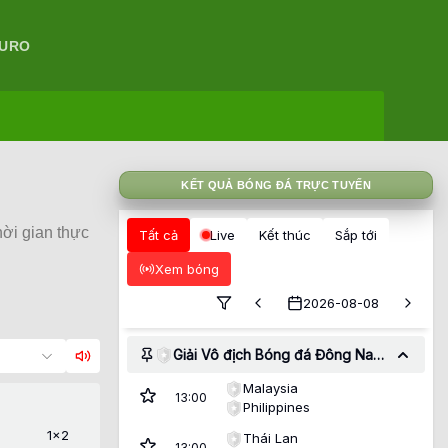
URO
KẾT QUẢ BÓNG ĐÁ TRỰC TUYẾN
hời gian thực
Tất cả
Live
Kết thúc
Sắp tới
Xem bóng
2026-08-08
Giải Vô địch Bóng đá Đông Nam Á
Malaysia
13:00
Philippines
c
1x2
Thái Lan
13:00