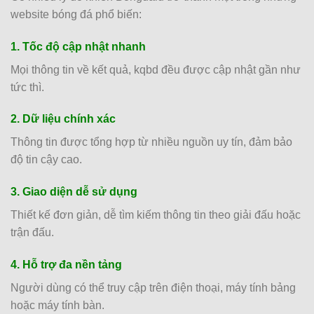
MLS MỸ
website bóng đá phổ biến:
0.77
1.00
0
2.5/3
9.5
New England Revolution
1. Tốc độ cập nhật nhanh
-
-
1.02
0.80
20:30
U
Houston Dynamo
Mọi thông tin về kết quả, kqbd đều được cập nhật gần như
tức thì.
K-LEAGUE HÀN QUỐC
2. Dữ liệu chính xác
0.97
0.97
0
2.5
8.5
Pohang Steelers
Thông tin được tổng hợp từ nhiều nguồn uy tín, đảm bảo
-
-
0.82
0.82
11:00
U
Ulsan HD FC
độ tin cậy cao.
3. Giao diện dễ sử dụng
0.77
0.95
2.5
8.5
FC Anyang
-
-
1.02
0.85
11:00
0/0.5
U
Thiết kế đơn giản, dễ tìm kiếm thông tin theo giải đấu hoặc
Daejeon Citizen
trận đấu.
0.90
0.97
0.5
2/2.5
8.5
4. Hỗ trợ đa nền tảng
Bucheon FC 1995
-
-
0.90
0.82
11:00
U
Gwangju Football Club
Người dùng có thể truy cập trên điện thoại, máy tính bảng
hoặc máy tính bàn.