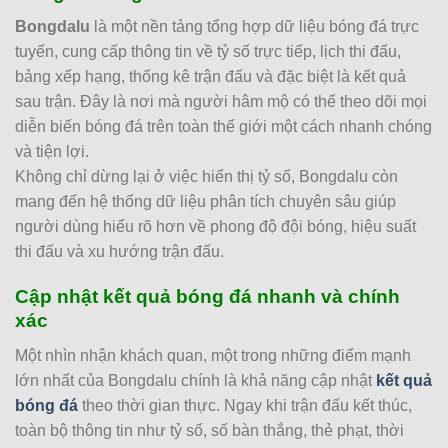
Casa Pia AC
Bongdalu
là một nền tảng tổng hợp dữ liệu bóng đá trực
tuyến, cung cấp thông tin về tỷ số trực tiếp, lịch thi đấu,
0.92
0.92
0.5
2.5
9.5
Vitoria Guimaraes
bảng xếp hạng, thống kê trận đấu và đặc biệt là kết quả
-
-
0.92
0.92
17:00
U
FC Arouca
sau trận. Đây là nơi mà người hâm mộ có thể theo dõi mọi
diễn biến bóng đá trên toàn thế giới một cách nhanh chóng
0.92
0.90
3
9.5
và tiện lợi.
CF Estrela Amadora SAD
-
-
0.92
0.95
19:30
1.5/2
U
Không chỉ dừng lại ở việc hiển thị tỷ số, Bongdalu còn
Sporting CP
mang đến hệ thống dữ liệu phân tích chuyên sâu giúp
người dùng hiểu rõ hơn về phong độ đội bóng, hiệu suất
VĐQG ARGENTINA
thi đấu và xu hướng trận đấu.
0.95
0.90
0.5
1
8.5
▲
▼
Cập nhật kết quả bóng đá nhanh và chính
Independiente Rivadavia
0
-
0
2
-
2
0.85
0.90
Hiệp 2
U
▼
▲
xác
AA Estudiantes (Río Cuarto)
Một nhìn nhận khách quan, một trong những điểm mạnh
0.82
0.92
0.5
2
8.5
lớn nhất của Bongdalu chính là khả năng cập nhật
kết quả
Atletico Tucuman
-
-
0.97
0.87
17:45
U
bóng đá
theo thời gian thực. Ngay khi trận đấu kết thúc,
Sarmiento Junin
toàn bộ thông tin như tỷ số, số bàn thắng, thẻ phạt, thời