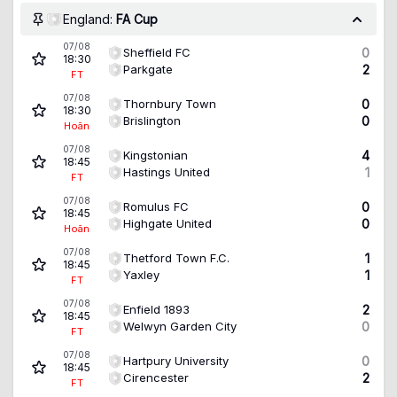
England:
FA Cup
1.02
0.75
0
2
9.5
Oita Trinita
-
-
0.77
1.05
10:00
U
07/08
Sheffield FC
0
Shonan Bellmare
18:30
Parkgate
2
FT
07/08
0.82
0.82
Thornbury Town
0
0
2/2.5
18:30
Tegevajaro Miyazaki
Brislington
0
-
Hoãn
-
0.97
0.97
10:00
U
Yokohama FC
07/08
Kingstonian
4
18:45
Hastings United
1
FT
0.85
0.90
0/0.5
2.5
9.5
RB Omiya Ardija
07/08
Romulus FC
0
-
-
0.95
0.90
10:00
U
18:45
Albirex Niigata
Highgate United
0
Hoãn
07/08
Thetford Town F.C.
1
18:45
0.77
0.90
0
2/2.5
9.5
Yaxley
1
FT
Jubilo Iwata
-
-
1.02
0.90
10:00
U
Blaublitz Akita
07/08
Enfield 1893
2
18:45
Welwyn Garden City
0
FT
0.77
1.02
0/0.5
2/2.5
07/08
Hartpury University
0
Sagan Tosu
18:45
-
-
1.02
0.77
10:30
U
Cirencester
2
Ventforet Kofu
FT