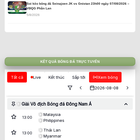
AIK
Soi kèo bóng đá Seinajoen JK vs Gnistan 23h00 ngày 07/08/2026 –
VĐQG Phần Lan
5/8/2026
0.85
0.90
0
2.5
9.5
Mjallby AIF
-
-
0.95
0.90
15:30
U
Elfsborg
HẠNG 2 NHẬT BẢN
0.85
0.90
0
2/2.5
8.5
KẾT QUẢ BÓNG ĐÁ TRỰC TUYẾN
Hokkaido Consadole Sapporo
-
-
0.95
0.90
05:45
U
Tokushima Vortis
Tất cả
Live
Kết thúc
Sắp tới
Xem bóng
2026-08-08
1.02
0.87
2/2.5
9.5
Fujieda MYFC
-
-
0.77
0.92
09:30
0/0.5
U
Vegalta Sendai
Giải Vô địch Bóng đá Đông Nam Á
Malaysia
13:00
1.02
0.87
0
2/2.5
8.5
Philippines
Vanraure Hachinohe FC
-
-
0.77
0.92
09:30
U
Thái Lan
Kataller Toyama
13:00
Myanmar