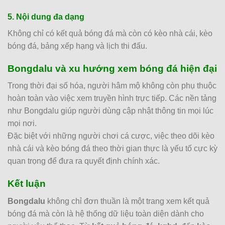
0.95
1.00
0.5/1
2.5
Jeonbuk Hyundai Motors
5. Nội dung đa dạng
-
-
0.85
0.80
11:00
U
Jeju SK FC
Không chỉ có kết quả bóng đá mà còn có kèo nhà cái, kèo
bóng đá, bảng xếp hạng và lịch thi đấu.
0.85
0.80
2.5
8.5
Gimcheon Sangmu Football Club
-
-
0.95
1.00
11:00
0.5
U
Bongdalu và xu hướng xem bóng đá hiện đại
Football Club Seoul
Trong thời đại số hóa, người hâm mộ không còn phụ thuộc
hoàn toàn vào việc xem truyền hình trực tiếp. Các nền tảng
VĐQG NGA
như Bongdalu giúp người dùng cập nhật thông tin mọi lúc
Krylya Sovetov
mọi nơi.
-
-
12:30
Baltika Kaliningrad
Đặc biệt với những người chơi cá cược, việc theo dõi kèo
Lokomotiv Moscow
nhà cái và kèo bóng đá theo thời gian thực là yếu tố cực kỳ
-
-
15:00
Akron Togliatti
quan trọng để đưa ra quyết định chính xác.
CSKA Moscow
-
-
17:30
Kết luận
FK Rostov
Bongdalu
không chỉ đơn thuần là một trang xem kết quả
VĐQG TRUNG QUỐC
bóng đá mà còn là hệ thống dữ liệu toàn diện dành cho
1.00
0.90
3/3.5
9.5