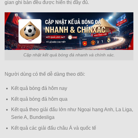
gian ghi bàn đều được hiển thị đầy đủ.
0.90
0.87
0
1.5
9.5
Deportivo Riestra
-
-
0.90
0.92
17:45
U
Estudiantes La Plata
0.90
0.82
1.5/2
8.5
Club Atletico Tigre
-
-
0.90
0.97
20:00
0/0.5
U
River Plate
Cập nhật kết quả bóng đá nhanh và chính xác.
0.82
1.02
0.5
2
8.5
Boca Juniors
-
-
0.97
0.77
22:15
U
Người dùng có thể dễ dàng theo dõi:
Velez Sarsfield
Kết quả bóng đá hôm nay
1.00
0.92
0.5/1
2
9.5
CA Independiente
09/08
-
Kết quả bóng đá hôm qua
-
0.80
0.87
U
00:30
CA Platense
Kết quả theo giải đấu lớn như Ngoại hạng Anh, La Liga,
Serie A, Bundesliga
0.85
0.87
0.5/1
2
9.5
Instituto de Córdoba
09/08
-
-
0.95
0.92
Kết quả các giải đấu châu Á và quốc tế
U
00:30
Gimnasia y Esgrima de Mendoza