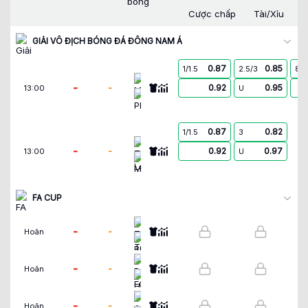
bóng
Cược chấp
Tài/Xỉu
GIẢI VÔ ĐỊCH BÓNG ĐÁ ĐÔNG NAM Á
0.87
0.85
1/1.5
2.5/3
8.5
Malaysia
-
-
0.92
0.95
13:00
U
Philippines
0.87
0.82
1/1.5
3
Thái Lan
-
-
0.92
0.97
13:00
U
Myanmar
FA CUP
Thornbury Town
-
-
Hoãn
Brislington
Romulus FC
-
-
Hoãn
Highgate United
Aylesbury United
-
-
Hoãn