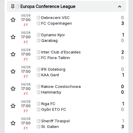
Costa Rica U17
Europa Conference League
-
-
16:00
El Salvador U17
06/08
Debreceni VSC
0
17:00
ĐỨC REGIONALLIGA SUDWEST
FC Copenhagen
3
FT
Hannover 96 Am
06/08
Dynamo Kyiv
1
-
-
16:30
17:00
HSC Hannover
Qarabag
0
FT
VfB Oldenburg
06/08
-
Inter Club d'Escaldes
2
-
16:30
17:00
SV Drochtersen/Assel
FC Flora Tallinn
0
FT
Greifswalder FC
-
06/08
-
17:00
IFK Goteborg
0
VSG Altglienicke
17:00
KAA Gent
1
FT
Stuttgarter Kickers
-
-
17:00
06/08
Rakow Czestochowa
0
SSV Ulm 1846
17:00
Hammarby
0
FT
Kickers Emden
-
-
17:00
06/08
Hamburger SV II
Riga FC
1
17:00
Győri ETO FC
0
FT
Borussia Dortmund II
-
-
17:30
06/08
Koln Youth
Sheriff Tiraspol
1
17:00
St. Gallen
3
FT
Gutersloh
-
-
17:30