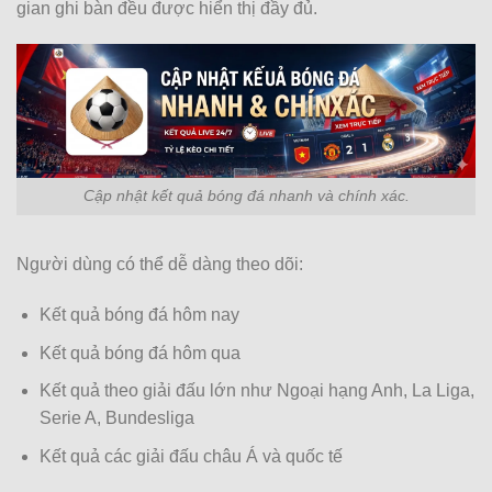
gian ghi bàn đều được hiển thị đầy đủ.
1.05
0.92
0
2.5
9.5
Estoril
-
-
0.80
0.92
19:15
U
FC Famalicao
VĐQG ARGENTINA
0.85
0.80
1
2
Cập nhật kết quả bóng đá nhanh và chính xác.
CA Rosario Central
-
-
0.95
1.00
22:30
U
Aldosivi Mar del Plata
Người dùng có thể dễ dàng theo dõi:
0.90
1.00
1
2/2.5
8.5
Independiente Rivadavia
Kết quả bóng đá hôm nay
08/08
-
-
0.90
0.80
U
00:45
AA Estudiantes (Río Cuarto)
Kết quả bóng đá hôm qua
Kết quả theo giải đấu lớn như Ngoại hạng Anh, La Liga,
HẠNG 2 HÀ LAN
Serie A, Bundesliga
0.95
0.90
1/1.5
3/3.5
10.
Kết quả các giải đấu châu Á và quốc tế
Dordrecht
-
-
0.85
0.90
18:00
U
Ajax Amsterdam U21