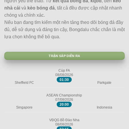
người yêu thể thao. Từ
kết quả bóng đá
,
kqbd
, đến
kèo
VĐQG GUATEMALA
nhà cái
và
kèo bóng đá
, tất cả đều được cập nhật nhanh
0.80
1.05
0/0.5
2/2.5
chóng và chính xác.
Malacateco
08/08
-
Nếu bạn đang tìm kiếm một nền tảng theo dõi bóng đá đầy
-
1.00
0.75
U
02:00
Xelaju MC
đủ, dễ sử dụng và đáng tin cậy, Bongdalu chắc chắn là một
lựa chọn không thể bỏ qua.
VĐQG BOLIVIA
1.00
0.92
1
3.5
9.5
TRẬN SẮP DIỄN RA
Academia del Balompié Boliviano
-
-
0.80
0.87
21:15
U
Club Guabira
Cúp FA
08/08/2026
01:30
0.95
0.97
0.5
3.5
8.5
Sheffield FC
Parkgate
Real Tomayapo
-
-
0.85
0.82
23:30
U
Real Oruro
ASEAN Championship
07/08/2026
20:00
Singapore
Indonesia
MEXICO LIGA DE EXPANSION MX
0.85
0.77
0/0.5
2.5
10.
VĐQG Bồ Đào Nha
Tepatitlan FC
08/08/2026
08/08
-
-
0.95
1.02
U
01:00