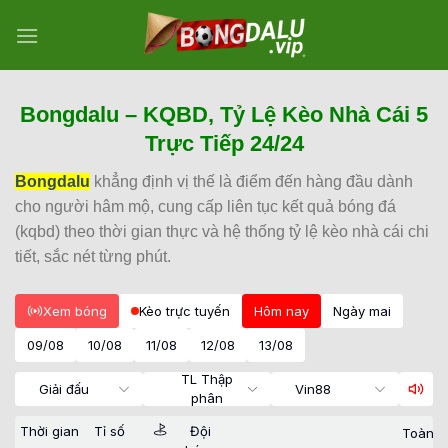
Bỏ
qua
nội
dung
Bongdalu – KQBD, Tỷ Lệ Kèo Nhà Cái 5
Trực Tiếp 24/24
Bongdalu
khẳng định vị thế là điểm đến hàng đầu dành
cho người hâm mộ, cung cấp liên tục kết quả bóng đá
(kqbd) theo thời gian thực và hệ thống tỷ lệ kèo nhà cái chi
tiết, sắc nét từng phút.
Xem bóng
Kèo trực tuyến
Hôm nay
Ngày mai
09/08
10/08
11/08
12/08
13/08
TL Thập
Giải đấu
Vin88
phân
Thời gian
Tỉ số
Đội
Toàn t