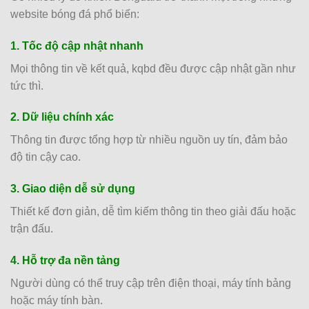
Operario Ferroviario PR
-
-
0.85
0.97
22:30
U
website bóng đá phổ biến:
Sao Bernardo
1. Tốc độ cập nhật nhanh
0.90
0.85
1/1.5
2.5
10.
Ceara
Mọi thông tin về kết quả, kqbd đều được cập nhật gần như
-
-
0.90
0.95
23:30
U
Ponte Preta
tức thì.
2. Dữ liệu chính xác
K LEAGUE 2 HÀN QUỐC
Thông tin được tổng hợp từ nhiều nguồn uy tín, đảm bảo
0.90
0.97
1
2.5/3
8.5
độ tin cậy cao.
Chungnam Asan
-
-
0.90
0.82
11:00
U
Ansan Greeners FC
3. Giao diện dễ sử dụng
Thiết kế đơn giản, dễ tìm kiếm thông tin theo giải đấu hoặc
1.02
0.85
0.5/1
2/2.5
8.5
Gimpo FC
trận đấu.
-
-
0.77
0.95
11:00
U
Chungbuk Cheongju FC
4. Hỗ trợ đa nền tảng
0.72
0.90
2.5/3
8.5
Người dùng có thể truy cập trên điện thoại, máy tính bảng
Gyeongnam FC
-
-
1.07
0.90
11:00
0.5
U
hoặc máy tính bàn.
Daegu Football Club