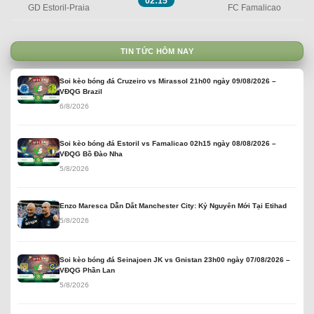
02:15
Club Atletico La Paz
GD Estoril-Praia
FC Famalicao
0.90
1.02
0/0.5
2.5
TIN TỨC HÔM NAY
Alacranes de Durango
08/08
-
-
0.90
0.77
U
01:00
Piratas FC
Soi kèo bóng đá Cruzeiro vs Mirassol 21h00 ngày 09/08/2026 –
VĐQG Brazil
VĐQG ARMENIA
6/8/2026
Gandzasar Kapan
-
-
12:00
Soi kèo bóng đá Estoril vs Famalicao 02h15 ngày 08/08/2026 –
FC Syunik
VĐQG Bồ Đào Nha
5/8/2026
0.82
0.92
0/0.5
2.5
Ararat-Armenia FC
-
-
0.97
0.87
15:00
U
Urartu
Enzo Maresca Dẫn Dắt Manchester City: Kỷ Nguyên Mới Tại Etihad
5/8/2026
0.75
0.85
0
2.5
Ararat Yerevan
-
-
1.05
0.95
15:00
U
Soi kèo bóng đá Seinajoen JK vs Gnistan 23h00 ngày 07/08/2026 –
Sadarakpat
VĐQG Phần Lan
5/8/2026
VĐQG BOSNIA & HERZEGOVINA