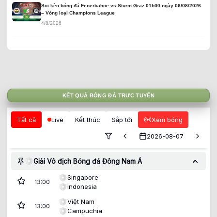
Soi kèo bóng đá Fenerbahce vs Sturm Graz 01h00 ngày 06/08/2026
0.90
0.80
2
8.5
– Vòng loại Champions League
FK Zeljeznicar
4/8/2026
-
-
0.90
1.00
18:00
0/0.5
U
BSK Banja Luka
VĐQG GEORGIA
0.90
0.92
0
2/2.5
8.5
FC Metalurgi Rustavi
-
-
0.90
0.87
16:00
U
KẾT QUẢ BÓNG ĐÁ TRỰC TUYẾN
Torpedo Kutaisi
Tất cả
Live
Kết thúc
Sắp tới
Xem bóng
GIAO HỮU QUỐC TẾ
2026-08-07
Norway U17
-
-
13:00
Finland U17
Giải Vô địch Bóng đá Đông Nam Á
Denmark U17
-
-
13:00
Singapore
Sweden U17
13:00
Indonesia
Tunisia U21
-
Việt Nam
-
16:00
13:00
Jeunesse Sportive Omrane
Campuchia