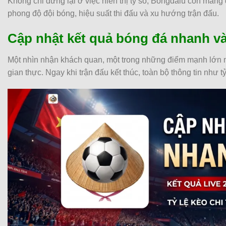
-
Không chỉ dừng lại ở việc hiển thị tỷ số, Bongdalu còn mang
-
13:00
Crowborough Athletic
phong độ đội bóng, hiệu suất thi đấu và xu hướng trận đấu.
Bognor Regis Town
-
-
13:00
Abbey Rangers
Cập nhật kết quả bóng đá nhanh và
Sutton United
-
-
14:00
Một nhìn nhận khách quan, một trong những điểm mạnh lớn 
Coventry Sphinx
gian thực. Ngay khi trận đấu kết thúc, toàn bộ thông tin như t
Yarm Eaglescliffe
-
-
14:00
West Auckland Town
Carlisle City FC
-
-
14:00
Northallerton Town
Consett A.F.C.
-
-
Hoãn
Ramhlun North FC
Whitley Bay
-
-
Hoãn
Easington Colliery
Birtley Town
-
-
14:00
Bishop Auckland
Penrith A.F.C.
-
-
Hoãn
Bridlington Town