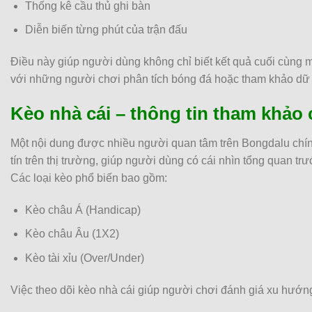
-
-
Thống kê cầu thủ ghi bàn
Hoãn
Albion Sports
Diễn biến từng phút của trận đấu
Clitheroe
-
-
14:00
A.F.C. Liverpool
Điều này giúp người dùng không chỉ biết kết quả cuối cùng mà
Chadderton FC
với những người chơi phân tích bóng đá hoặc tham khảo dữ li
-
-
14:00
Witton Albion
Kèo nhà cái – thông tin tham khảo
North Ferriby United
-
-
Hoãn
St Helens Town
Một nội dung được nhiều người quan tâm trên Bongdalu chí
Wythenshawe Town
-
-
14:00
tín trên thị trường, giúp người dùng có cái nhìn tổng quan trư
Cheadle Town
Các loại kèo phổ biến bao gồm:
Silsden A.F.C.
-
-
14:00
Mossley
Kèo châu Á (Handicap)
Ramsbottom United
-
-
14:00
Kèo châu Âu (1X2)
South London
Kèo tài xỉu (Over/Under)
Nelson
-
-
14:00
Stockport Georgians
Việc theo dõi kèo nhà cái giúp người chơi đánh giá xu hướng
Handsworth FC
-
-
14:00