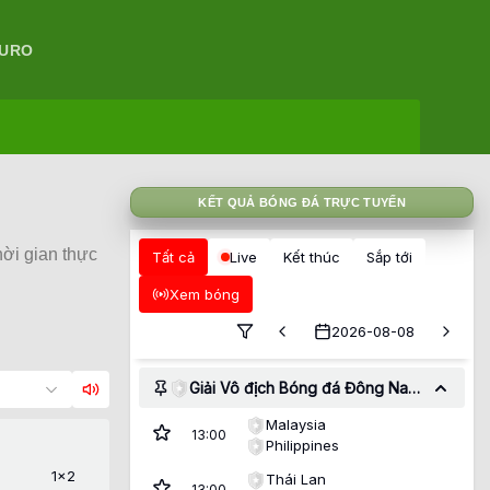
URO
KẾT QUẢ BÓNG ĐÁ TRỰC TUYẾN
hời gian thực
Tất cả
Live
Kết thúc
Sắp tới
Xem bóng
2026-08-08
Giải Vô địch Bóng đá Đông Nam Á
Malaysia
13:00
Philippines
c
1x2
Thái Lan
13:00