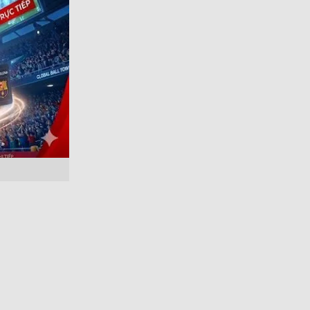
14:00
Blyth Town
Ashington A.F.C.
14:00
Horden CW
Newcastle Benfield
14:00
Redcar Athletic
Guisborough Town
0
14:00
Thornaby F.C.
0
Hoãn
14:00
Pickering Town FC
Newton Aycliffe F.C.
14:00
Kendal Town
Knaresborough Town
0
14:00
Whickham
0
Hoãn
Blyth Spartans
14:00
Newcastle Blue Star
Euxton Villa
14:00
Atherton Laburnum Rovers
1874 Northwich