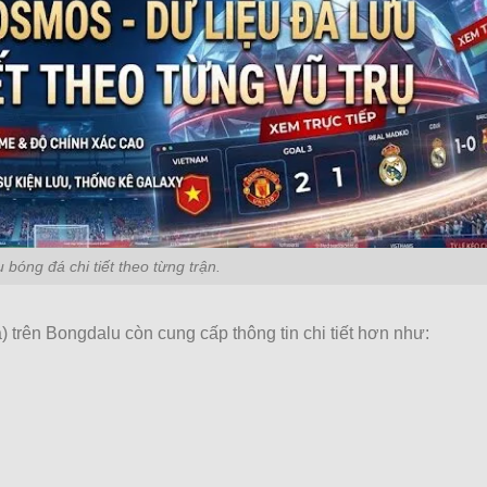
 bóng đá chi tiết theo từng trận.
) trên Bongdalu còn cung cấp thông tin chi tiết hơn như: