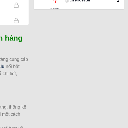
Cirencester
2
FT
07/08
Cribbs
1
18:45
Fairford Town
2
FT
07/08
Aylesbury United
0
18:45
Flackwell Heath
1
Hoãn
ín hàng
07/08
Lye Town
0
18:45
Stone Old Alleynians
0
Hoãn
 tảng cung cấp
07/08
Dudley Town
0
18:45
Droitwich Spa
2
lu
nổi bật
FT
á
chi tiết,
07/08
Forest Row
0
18:45
Newhaven
0
Hoãn
07/08
Wokingham Town
2
18:45
Corsham Town
0
FT
hạng, thống kê
07/08
Hackney Wick
0
18:45
i một cách
West Essex
0
Hoãn
07/08
Hilltop
0