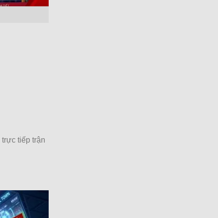
13:00
Crowborough Athletic
Bognor Regis Town
13:00
Abbey Rangers
Sutton United
14:00
Coventry Sphinx
Yarm Eaglescliffe
14:00
West Auckland Town
Carlisle City FC
14:00
Northallerton Town
Consett A.F.C.
0
14:00
Ramhlun North FC
0
Hoãn
rực tiếp trận
Whitley Bay
0
14:00
Easington Colliery
0
Hoãn
Birtley Town
14:00
Bishop Auckland
Penrith A.F.C.
0
14:00
Bridlington Town
0
Hoãn
Shildon A.F.C.