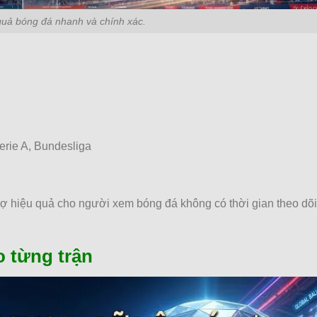
quả bóng đá nhanh và chính xác.
erie A, Bundesliga
ợ hiệu quả cho người xem bóng đá không có thời gian theo dõi t
o từng trận