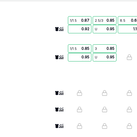
0.87
0.85
0.
1/1.5
2.5/3
8.5
0.92
0.95
1.
U
0.85
0.85
1/1.5
3
0.95
0.95
U