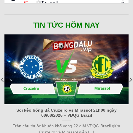
Tromso IL
5
FT
AFRICAN CHAMPIONSHIP NỮ
Debreceni VSC
0
17:00
FC Copenhagen
3
FT
0.92
0.87
3
11.5
TIN TỨC HÔM NAY
Cabo Verde Women
1
-
1
Dynamo Kyiv
1
1
-
7
0.87
0.92
Hiệp 2
17:00
0.5
U
Cameroon Women
Qarabag
0
FT
Inter Club d'Escaldes
2
17:00
0.77
0.75
2
8.5
FC Flora Tallinn
0
FT
Mali Women
0
-
1
2
-
3
1.02
1.05
Hiệp 2
0.5
U
IFK Goteborg
0
17:00
Ghana Women
KAA Gent
1
FT
Rakow Czestochowa
0
17:00
GIAO HỮU
Hammarby
0
FT
Prato
Riga FC
1
17:00
-
-
Hoãn
Győri ETO FC
0
FT
Empoli
Sheriff Tiraspol
1
17:00
Bromley
-
-
Hoãn
St. Gallen
3
FT
Liverpool U21
Soi kèo bóng đá Cruzeiro vs Mirassol 21h00 ngày
FK Zalgiris Vilnius
2
09/08/2026 – VĐQG Brazil
17:00
Hastings United
-
-
Hoãn
Hajduk Split
5
FT
Sutton United
Trận cầu thuộc khuôn khổ vòng 22 giải VĐQG Brazil giữa
Beitar Jerusalem
1
17:30
Cruzeiro và Mirassol diễn [...]