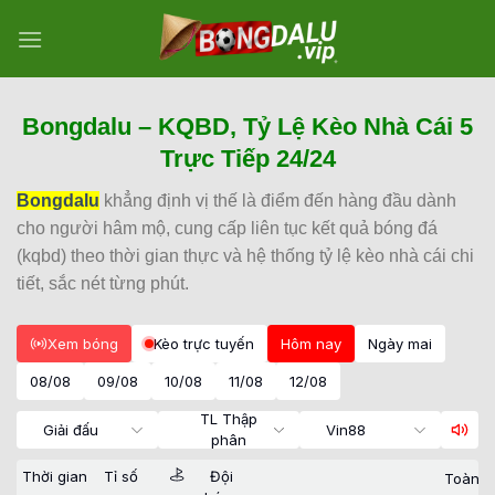
Bỏ
qua
nội
dung
Bongdalu – KQBD, Tỷ Lệ Kèo Nhà Cái 5
Trực Tiếp 24/24
Bongdalu
khẳng định vị thế là điểm đến hàng đầu dành
cho người hâm mộ, cung cấp liên tục kết quả bóng đá
(kqbd) theo thời gian thực và hệ thống tỷ lệ kèo nhà cái chi
tiết, sắc nét từng phút.
Xem bóng
Kèo trực tuyến
Hôm nay
Ngày mai
08/08
09/08
10/08
11/08
12/08
TL Thập
Giải đấu
Vin88
phân
Thời gian
Tỉ số
Đội
Toàn t