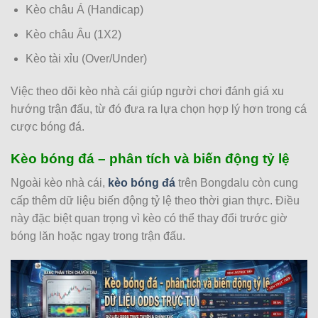
Kèo châu Á (Handicap)
Kèo châu Âu (1X2)
0.90
0.85
0
2/2.5
Defensores de Cambaceres Reserv
-
-
0.90
0.95
Hoãn
U
Kèo tài xỉu (Over/Under)
Leones de Rosario Reserve
Việc theo dõi kèo nhà cái giúp người chơi đánh giá xu
0.95
0.95
0/0.5
2/2.5
8.5
hướng trận đấu, từ đó đưa ra lựa chọn hợp lý hơn trong cá
Temperley Reserves
-
-
0.85
0.85
Hoãn
U
cược bóng đá.
Chacarita Juniors Reserves
Kèo bóng đá – phân tích và biến động tỷ lệ
0.90
0.80
0.5/1
2/2.5
CA Claypole Reserves
Ngoài kèo nhà cái,
kèo bóng đá
trên Bongdalu còn cung
-
-
0.90
1.00
Hoãn
U
El Porvenir Reserves
cấp thêm dữ liệu biến động tỷ lệ theo thời gian thực. Điều
này đặc biệt quan trọng vì kèo có thể thay đổi trước giờ
0.87
1.05
0/0.5
1
16.
bóng lăn hoặc ngay trong trận đấu.
CA Talleres de Córdoba Reserves
0
-
0
9
-
3
0.92
0.75
Hiệp 2
U
San Lorenzo Reserves
ICELAND DIVISION 4