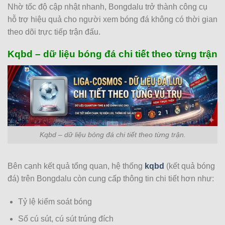
Nhờ tốc độ cập nhật nhanh, Bongdalu trở thành công cụ
0.95
0.90
1/1.5
2.5/3
hỗ trợ hiệu quả cho người xem bóng đá không có thời gian
Villa San Carlos Reserves
-
-
0.85
0.90
Hoãn
U
theo dõi trực tiếp trận đấu.
Deportivo Laferrere Reserves
Kqbd – dữ liệu bóng đá chi tiết theo từng trận
1.05
0.95
0
1.5/2
8.5
Talleres Remedios Reserves
-
-
0.75
0.85
Hoãn
U
Nueva Chicago Reserves
1.02
1.00
0
2
8.5
CA San Miguel Reserves
-
-
0.77
0.80
Hoãn
U
Deportivo Moron Reserves
Kqbd – dữ liệu bóng đá chi tiết theo từng trận.
0.85
0.82
0/0.5
2/2.5
Deportivo Camioneros Reserves
-
-
0.95
0.97
Hoãn
U
Bên cạnh kết quả tổng quan, hệ thống
kqbd
(kết quả bóng
CSD Flandria Reserves
đá) trên Bongdalu còn cung cấp thông tin chi tiết hơn như:
0.92
0.82
1.5
2.5/3
Tỷ lệ kiểm soát bóng
Real Pilar Reserves
-
-
0.87
0.97
Hoãn
U
Argentino Merlo Reserves
Số cú sút, cú sút trúng đích