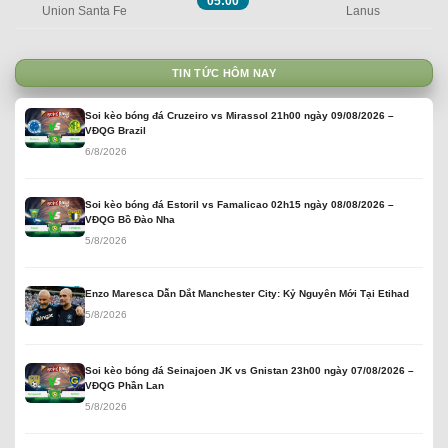
05:00
Union Santa Fe
Lanus
LEAGUES CUP
1.00
0.87
1
3
9.5
TIN TỨC HÔM NAY
New York City Football Club
-
-
0.80
0.92
23:30
U
Santos Laguna
Soi kèo bóng đá Cruzeiro vs Mirassol 21h00 ngày 09/08/2026 –
VĐQG Brazil
6/8/2026
0.90
0.80
0
2.5/3
9.5
Cruz Azul
07/08
-
-
0.90
1.00
U
00:10
Philadelphia Union
Soi kèo bóng đá Estoril vs Famalicao 02h15 ngày 08/08/2026 –
VĐQG Bồ Đào Nha
5/8/2026
0.90
1.00
1
3/3.5
9.5
Chicago Fire
07/08
-
-
0.90
0.80
U
00:30
Necaxa
Enzo Maresca Dẫn Dắt Manchester City: Kỷ Nguyên Mới Tại Etihad
5/8/2026
0.85
1.00
0
2.5/3
9.5
Austin FC
07/08
-
-
0.95
0.80
U
Soi kèo bóng đá Seinajoen JK vs Gnistan 23h00 ngày 07/08/2026 –
01:00
Club Tijuana
VĐQG Phần Lan
5/8/2026
0.82
0.97
1/1.5
3/3.5
9.5