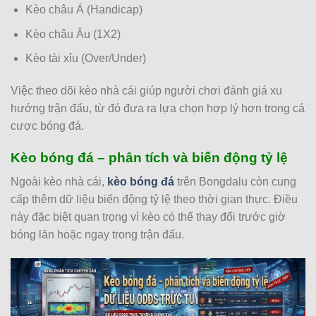
Rugby Borough
-
Kèo châu Á (Handicap)
-
Hoãn
SC Inkberrow
Kèo châu Âu (1X2)
Westfields F.C.
-
-
Hoãn
Nuneaton Borough
Kèo tài xỉu (Over/Under)
Stafford Rangers
-
-
Hoãn
Việc theo dõi kèo nhà cái giúp người chơi đánh giá xu
Tividale
hướng trận đấu, từ đó đưa ra lựa chọn hợp lý hơn trong cá
Gresley Rovers
-
-
Hoãn
cược bóng đá.
Boldmere St Michaels
Winsford United
Kèo bóng đá – phân tích và biến động tỷ lệ
-
-
Hoãn
Mickleover Sports
Ngoài kèo nhà cái,
kèo bóng đá
trên Bongdalu còn cung
Shifnal Town
-
cấp thêm dữ liệu biến động tỷ lệ theo thời gian thực. Điều
-
Hoãn
Clay Cross Town
này đặc biệt quan trọng vì kèo có thể thay đổi trước giờ
Congleton Town
bóng lăn hoặc ngay trong trận đấu.
-
-
Hoãn
AFC Wolverhampton City
Newcastle Town FC
-
-
Hoãn
Atherstone Town
Sutton Coldfield Town
-
-
Hoãn