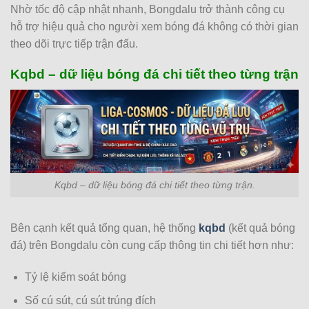
Ossett United
Nhờ tốc độ cập nhật nhanh, Bongdalu trở thành công cụ
Litherland REMYCA
hỗ trợ hiệu quả cho người xem bóng đá không có thời gian
-
-
Hoãn
Charnock Richard
theo dõi trực tiếp trận đấu.
Thackley
-
-
Hoãn
Kqbd – dữ liệu bóng đá chi tiết theo từng trận
Albion Sports
Clitheroe
-
-
Hoãn
A.F.C. Liverpool
Chadderton FC
-
-
Hoãn
Witton Albion
North Ferriby United
-
-
Hoãn
Kqbd – dữ liệu bóng đá chi tiết theo từng trận.
St Helens Town
Wythenshawe Town
-
-
Hoãn
Cheadle Town
Bên cạnh kết quả tổng quan, hệ thống
kqbd
(kết quả bóng
đá) trên Bongdalu còn cung cấp thông tin chi tiết hơn như:
Silsden A.F.C.
-
-
Hoãn
Mossley
Tỷ lệ kiểm soát bóng
Ramsbottom United
-
-
Hoãn
South London
Số cú sút, cú sút trúng đích