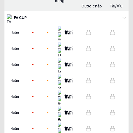
bóng
Cược chấp
Tài/Xỉu
FA CUP
Thornbury Town
-
-
Hoãn
Brislington
Romulus FC
-
-
Hoãn
Highgate United
Aylesbury United
-
-
Hoãn
Flackwell Heath
Lye Town
-
-
Hoãn
Stone Old Alleynians
Forest Row
-
-
Hoãn
Newhaven
Hackney Wick
-
-
Hoãn
West Essex
Hilltop
-
-
Hoãn
Grays Athletic