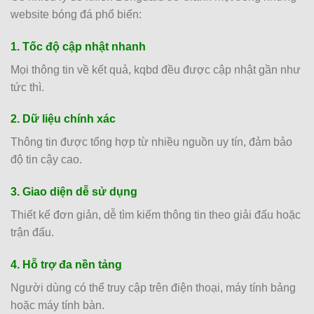
website bóng đá phổ biến:
Blackstones
-
-
Hoãn
Northampton Sileby Rangers
1. Tốc độ cập nhật nhanh
Daventry Town
-
-
Hoãn
Mọi thông tin về kết quả, kqbd đều được cập nhật gần như
Boston Town
tức thì.
Kimberley Miners Welfare
-
-
Hoãn
Rushden Diamonds
2. Dữ liệu chính xác
Newark Town
-
-
Hoãn
Thông tin được tổng hợp từ nhiều nguồn uy tín, đảm bảo
Wellingborough Town
độ tin cậy cao.
Grimsby Borough
-
-
Hoãn
Bourne Town
3. Giao diện dễ sử dụng
AFC Mansfield
-
-
Hoãn
Thiết kế đơn giản, dễ tìm kiếm thông tin theo giải đấu hoặc
Retford United
trận đấu.
Skegness Town
-
-
Hoãn
Retford FC
4. Hỗ trợ đa nền tảng
Leicester Nirvana
Người dùng có thể truy cập trên điện thoại, máy tính bảng
-
-
Hoãn
Long Eaton United
hoặc máy tính bàn.