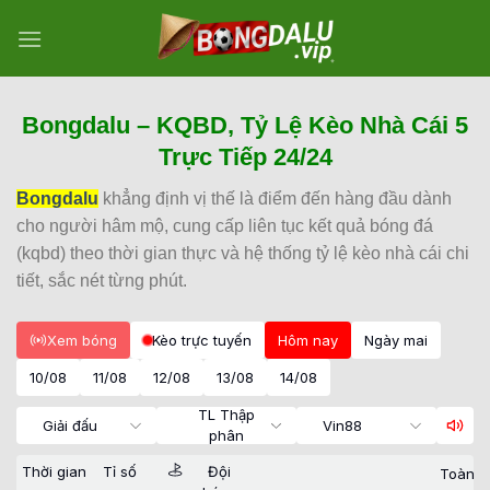
Bỏ
qua
nội
dung
Bongdalu – KQBD, Tỷ Lệ Kèo Nhà Cái 5
Trực Tiếp 24/24
Bongdalu
khẳng định vị thế là điểm đến hàng đầu dành
cho người hâm mộ, cung cấp liên tục kết quả bóng đá
(kqbd) theo thời gian thực và hệ thống tỷ lệ kèo nhà cái chi
tiết, sắc nét từng phút.
Xem bóng
Kèo trực tuyến
Hôm nay
Ngày mai
10/08
11/08
12/08
13/08
14/08
TL Thập
Giải đấu
Vin88
phân
Thời gian
Tỉ số
Đội
Toàn t