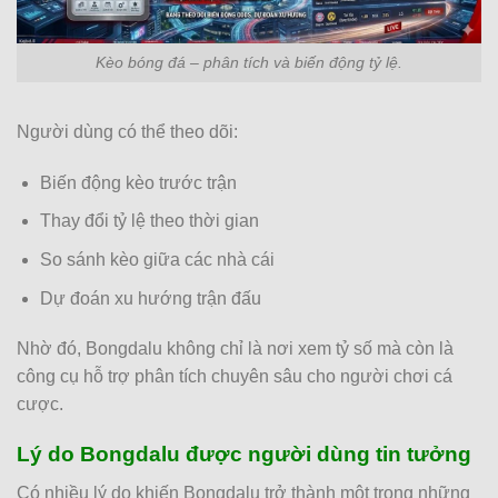
Coventry United
Worcester Raiders
-
-
Hoãn
Kèo bóng đá – phân tích và biến động tỷ lệ.
Ashby Ivanhoe
Chasetown
-
-
Hoãn
Coton Green
Người dùng có thể theo dõi:
NUOL FC
-
-
Hoãn
Biến động kèo trước trận
Darlaston Town
Thay đổi tỷ lệ theo thời gian
Belper United
-
-
Hoãn
Bedworth United
So sánh kèo giữa các nhà cái
Lutterworth Town
-
-
Dự đoán xu hướng trận đấu
Hoãn
Hereford Pegasus
Sporting Khalsa
Nhờ đó, Bongdalu không chỉ là nơi xem tỷ số mà còn là
-
-
Hoãn
Nantwich Town
công cụ hỗ trợ phân tích chuyên sâu cho người chơi cá
cược.
Rugby Town
-
-
Hoãn
Uttoxeter Town
Lý do Bongdalu được người dùng tin tưởng
Kidsgrove Athletic
-
-
Hoãn
Abbey Hulton
Có nhiều lý do khiến Bongdalu trở thành một trong những