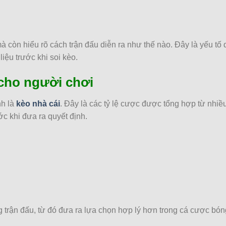
0.77
0.77
0.
1
2.5
9.5
1.02
1.02
0.
U
 còn hiểu rõ cách trận đấu diễn ra như thế nào. Đây là yếu tố 
ệu trước khi soi kèo.
0.95
0.80
1.
1.5
2.5/3
9.5
0.85
1.00
0.
U
 cho người chơi
nh là
kèo nhà cái
. Đây là các tỷ lệ cược được tổng hợp từ nhiề
0.82
0.90
0.
2.5/3
8.5
ớc khi đưa ra quyết định.
0.97
0.90
0.
1.5
U
0.95
1.02
0.
2.5
8.5
0.85
0.77
1.
0/0.5
U
 trận đấu, từ đó đưa ra lựa chọn hợp lý hơn trong cá cược bón
0.97
0.85
1.
0.5
2/2.5
9.5