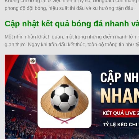
Không chỉ dừng lại ở việc hiển thị tỷ số, Bongdalu còn mang
IFK Goteborg
-
phong độ đội bóng, hiệu suất thi đấu và xu hướng trận đấu.
-
17:00
KAA Gent
Cập nhật kết quả bóng đá nhanh và
Rakow Czestochowa
-
Một nhìn nhận khách quan, một trong những điểm mạnh lớn 
-
17:00
Hammarby
gian thực. Ngay khi trận đấu kết thúc, toàn bộ thông tin như t
Riga FC
-
-
17:00
Győri ETO FC
Sheriff Tiraspol
-
-
17:00
St. Gallen
FK Zalgiris Vilnius
-
-
17:00
Hajduk Split