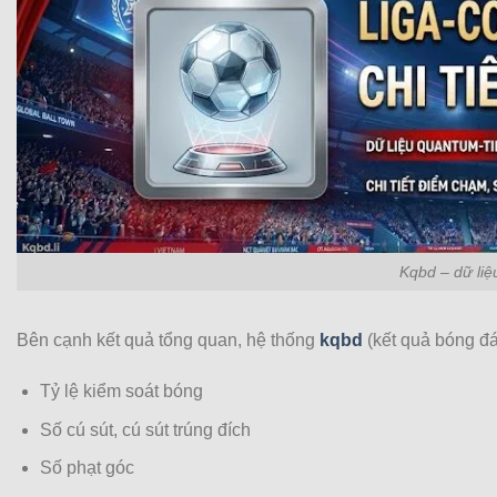
Sporting Braga
-
-
18:30
Dinamo Minsk
Lugano
-
-
18:30
NSI Runavik
Valur Reykjavik
-
-
18:30
Kqbd – dữ liệu
Nordsjaelland
Bên cạnh kết quả tổng quan, hệ thống
kqbd
(kết quả bóng đá
Bohemians
-
-
18:45
Midtjylland
Tỷ lệ kiểm soát bóng
Số cú sút, cú sút trúng đích
Rijeka
-
-
18:45
Số phạt góc
Ilves Tampere