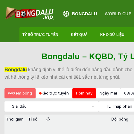
Bỏ
qua
BONGDALU
WORLD CUP
nội
dung
TỶ SỐ TRỰC TUYẾN
KẾT QUẢ
KHO DỮ LIỆU
Bongdalu – KQBD, Tỷ L
Bongdalu
khẳng định vị thế là điểm đến hàng đầu dành cho 
và hệ thống tỷ lệ kèo nhà cái chi tiết, sắc nét từng phút.
Xem bóng
Kèo trực tuyến
Hôm nay
Ngày mai
08/0
Giải đấu
TL Thập phân
Thời gian
Tỉ số
Đội bóng