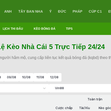
ANH
TÂY BAN NHA
Ý
ĐỨC
PHÁP
CÚP C1
E
LỊCH THI ĐẤU
KÈO BÓNG ĐÁ
TIPS
ệ Kèo Nhà Cái 5 Trực Tiếp 24/24
người hâm mộ, cung cấp liên tục kết quả bóng đá (kqbd) theo t
8
09/08
10/08
11/08
12/08
Vin88
Toàn trận
Cược chấp
Tài/Xỉu
Kèo gó