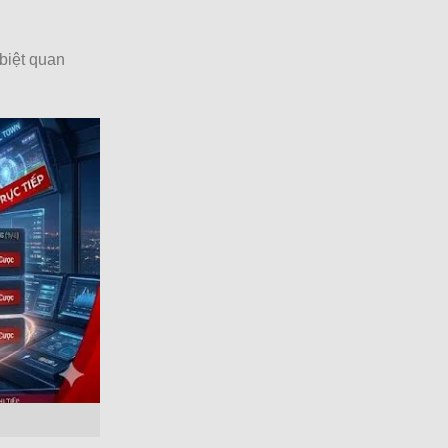
05/08
Vllaznia Shkoder Women
1
72
3.80
18:30
TJ Spartak Myjava Women
2
FT
3.10
biệt quan
05/08
Juventus Women
2
19:00
00
2.80
SCU Torreense Women
1
FT
72
2.35
Loading more...
3.20
00
3.90
72
1.85
3.40
00
1.16
72
13.00
6.25
80
5.00
90
1.50
4.00