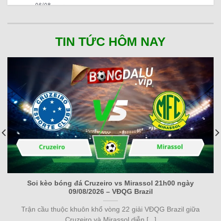
Bochum II
06/08
FK Zalgiris Vilnius
2
17:00
Hajduk Split
5
FT
GIAO HỮU
06/08
Beitar Jerusalem
1
TIN TỨC HÔM NAY
17:30
1.25
0.70
0/0.5
1.5/2
6.5
Austria Vienna
2
FT
Cordoba
0
-
2
3
-
1
0.62
1.10
64
'
U
Almeria
06/08
AFC Ajax
3
18:00
Shelbourne
1
FT
0.80
0.87
0
4/4.5
6.5
06/08
Hapoel Tel Aviv
2
Racing Santander
18:00
1
-
1
0
-
0
1.00
0.92
27
'
U
GKS Katowice
0
FT
Sporting Gijon
06/08
FC Twente Enschede
6
18:00
Dunajska Streda
0
De Graafschap (W)
FT
-
-
10:00
Hamburger SV Women
06/08
Borac Banja Luka
1
18:30
0.90
1.00
3
Maxline Vitebsk
0
FT
Melbourne City
-
-
0.90
0.80
11:00
1
U
06/08
Palermo
Sporting Braga
1
Soi kèo bóng đá Cruzeiro vs Mirassol 21h00 ngày
18:30
Dinamo Minsk
0
09/08/2026 – VĐQG Brazil
FT
0.90
1.00
0.5
3.5
8.5
06/08
Lugano
2
Trận cầu thuộc khuôn khổ vòng 22 giải VĐQG Brazil giữa
18:30
FC Bayern Munich
NSI Runavik
0
-
-
0.90
0.80
12:00
U
Cruzeiro và Mirassol diễn [...]