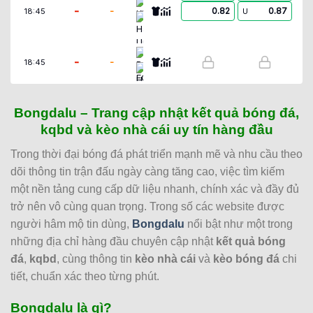
Kingstonian
-
-
0.82
0.87
18:45
U
Hastings United
Romulus FC
-
-
18:45
Highgate United
Thetford Town F.C.
-
-
18:45
Yaxley
Bongdalu – Trang cập nhật kết quả bóng đá,
kqbd và kèo nhà cái uy tín hàng đầu
Enfield 1893
-
-
18:45
Welwyn Garden City
Trong thời đại bóng đá phát triển mạnh mẽ và nhu cầu theo
Hartpury University
dõi thông tin trận đấu ngày càng tăng cao, việc tìm kiếm
-
-
18:45
Cirencester
một nền tảng cung cấp dữ liệu nhanh, chính xác và đầy đủ
Cribbs
trở nên vô cùng quan trọng. Trong số các website được
-
-
18:45
Fairford Town
người hâm mộ tin dùng,
Bongdalu
nổi bật như một trong
những địa chỉ hàng đầu chuyên cập nhật
kết quả bóng
Aylesbury United
-
-
18:45
đá
,
kqbd
, cùng thông tin
kèo nhà cái
và
kèo bóng đá
chi
Flackwell Heath
tiết, chuẩn xác theo từng phút.
Lye Town
-
-
18:45
Stone Old Alleynians
Bongdalu là gì?