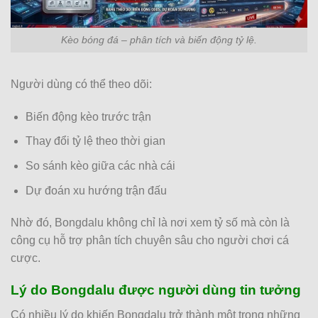
1.00
0.80
0.5
2.5/3
8.5
UC Dublin
-
-
0.80
1.00
18:45
U
Kèo bóng đá – phân tích và biến động tỷ lệ.
Wexford
Người dùng có thể theo dõi:
VĐQG ROMANIA
0.92
0.82
0
2/2.5
9.5
Biến động kèo trước trận
FC UT Arad
-
-
0.87
0.97
18:00
U
Thay đổi tỷ lệ theo thời gian
FC Rapid 1923
So sánh kèo giữa các nhà cái
VĐQG URUGUAY
Dự đoán xu hướng trận đấu
0.90
0.77
0
2
8.5
Nhờ đó, Bongdalu không chỉ là nơi xem tỷ số mà còn là
Cerro Largo
-
-
0.90
1.02
22:00
U
CA Juventud
công cụ hỗ trợ phân tích chuyên sâu cho người chơi cá
cược.
BRAZIL SERIE B
Lý do Bongdalu được người dùng tin tưởng
0.95
0.82
0.5
2/2.5
10.
Có nhiều lý do khiến Bongdalu trở thành một trong những