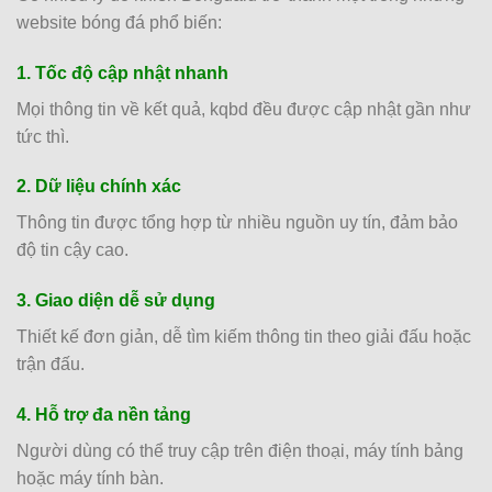
website bóng đá phổ biến:
Blackstones
-
-
Hoãn
Northampton Sileby Rangers
1. Tốc độ cập nhật nhanh
Daventry Town
-
-
Hoãn
Mọi thông tin về kết quả, kqbd đều được cập nhật gần như
Boston Town
tức thì.
Kimberley Miners Welfare
-
-
Hoãn
Rushden Diamonds
2. Dữ liệu chính xác
Newark Town
-
-
Hoãn
Thông tin được tổng hợp từ nhiều nguồn uy tín, đảm bảo
Wellingborough Town
độ tin cậy cao.
Grimsby Borough
-
-
Hoãn
Bourne Town
3. Giao diện dễ sử dụng
AFC Mansfield
-
-
Hoãn
Thiết kế đơn giản, dễ tìm kiếm thông tin theo giải đấu hoặc
Retford United
trận đấu.
Skegness Town
-
-
Hoãn
Retford FC
4. Hỗ trợ đa nền tảng
Leicester Nirvana
Người dùng có thể truy cập trên điện thoại, máy tính bảng
-
-
Hoãn
Long Eaton United
hoặc máy tính bàn.