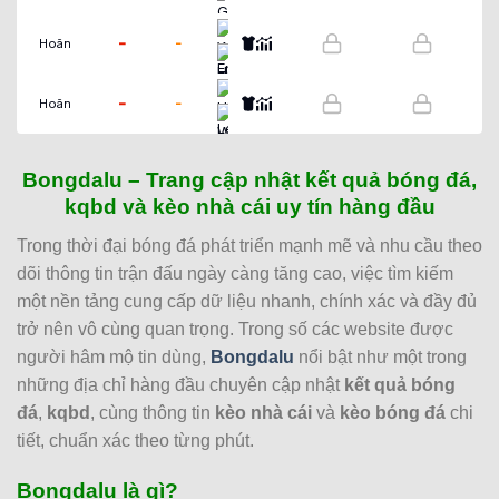
White Ensign F.C.
-
-
Hoãn
Heybridge Swifts
Hinckley Leicester Road FC
-
-
Hoãn
Whitchurch Alport
Guernsey
-
-
Hoãn
Crowborough Athletic
Bongdalu – Trang cập nhật kết quả bóng đá,
kqbd và kèo nhà cái uy tín hàng đầu
Sutton United
-
-
Hoãn
Coventry Sphinx
Trong thời đại bóng đá phát triển mạnh mẽ và nhu cầu theo
Yarm Eaglescliffe
dõi thông tin trận đấu ngày càng tăng cao, việc tìm kiếm
-
-
Hoãn
West Auckland Town
một nền tảng cung cấp dữ liệu nhanh, chính xác và đầy đủ
trở nên vô cùng quan trọng. Trong số các website được
Carlisle City FC
-
-
Hoãn
người hâm mộ tin dùng,
Bongdalu
nổi bật như một trong
Northallerton Town
những địa chỉ hàng đầu chuyên cập nhật
kết quả bóng
Consett A.F.C.
-
-
Hoãn
đá
,
kqbd
, cùng thông tin
kèo nhà cái
và
kèo bóng đá
chi
Ramhlun North FC
tiết, chuẩn xác theo từng phút.
Whitley Bay
-
-
Hoãn
Easington Colliery
Bongdalu là gì?