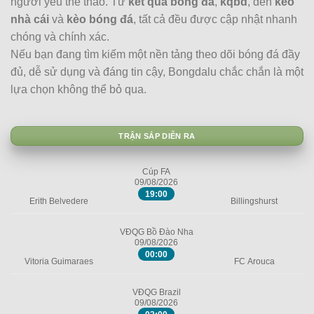
-
người yêu thể thao. Từ
kết quả bóng đá
,
kqbd
, đến
kèo
-
Hoãn
March Town United
nhà cái
và
kèo bóng đá
, tất cả đều được cập nhật nhanh
Histon
chóng và chính xác.
-
-
Hoãn
Brightlingsea Regent
Nếu bạn đang tìm kiếm một nền tảng theo dõi bóng đá đầy
Haverhill Rovers
đủ, dễ sử dụng và đáng tin cậy, Bongdalu chắc chắn là một
-
-
Hoãn
Halstead Town
lựa chọn không thể bỏ qua.
Eynesbury Rovers
-
-
Hoãn
Fakenham Town
TRẬN SẮP DIỄN RA
Godmanchester Rovers
-
-
Hoãn
Newmarket Town
Cúp FA
09/08/2026
Stowmarket Town
-
-
Hoãn
19:00
St Neots Town
Erith Belvedere
Billingshurst
Dereham Town
-
-
Hoãn
VĐQG Bồ Đào Nha
Walsham Le Willows F.C.
09/08/2026
00:00
Kirkley Pakefield
Vitoria Guimaraes
FC Arouca
-
-
Hoãn
little oakley
VĐQG Brazil
Mulbarton Wanderers F.C.
09/08/2026
-
-
Hoãn
Lakenheath