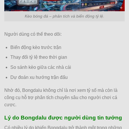
Coventry United
Worcester Raiders
-
-
Hoãn
Kèo bóng đá – phân tích và biến động tỷ lệ.
Ashby Ivanhoe
Chasetown
-
-
Hoãn
Coton Green
Người dùng có thể theo dõi:
NUOL FC
-
-
Hoãn
Biến động kèo trước trận
Darlaston Town
Thay đổi tỷ lệ theo thời gian
Belper United
-
-
Hoãn
Bedworth United
So sánh kèo giữa các nhà cái
Lutterworth Town
-
-
Dự đoán xu hướng trận đấu
Hoãn
Hereford Pegasus
Sporting Khalsa
Nhờ đó, Bongdalu không chỉ là nơi xem tỷ số mà còn là
-
-
Hoãn
Nantwich Town
công cụ hỗ trợ phân tích chuyên sâu cho người chơi cá
cược.
Rugby Town
-
-
Hoãn
Uttoxeter Town
Lý do Bongdalu được người dùng tin tưởng
Kidsgrove Athletic
-
-
Hoãn
Abbey Hulton
Có nhiều lý do khiến Bongdalu trở thành một trong những