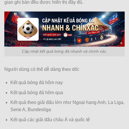
-
gian ghi bàn đều được hiển thị đầy đủ.
-
Hoãn
Whickham
Blyth Spartans
-
-
Hoãn
Newcastle Blue Star
Euxton Villa
-
-
Hoãn
Atherton Laburnum Rovers
1874 Northwich
-
-
Hoãn
Cập nhật kết quả bóng đá nhanh và chính xác.
Rossington Main
Liversedge
-
-
Hoãn
Penistone Church
Người dùng có thể dễ dàng theo dõi:
Frickley Athletic
-
-
Hoãn
Kết quả bóng đá hôm nay
Campion AFC
Garforth Town A.F.C.
Kết quả bóng đá hôm qua
-
-
Hoãn
West Didsbury & Chorlton AFC
Kết quả theo giải đấu lớn như Ngoại hạng Anh, La Liga,
Wythenshawe FC
Serie A, Bundesliga
-
-
Hoãn
Padiham F.C.
Kết quả các giải đấu châu Á và quốc tế
Abbey Hey F.C.
-
-
Hoãn