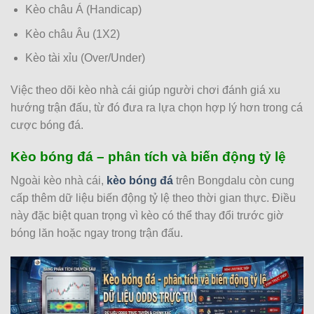
Rugby Borough
-
Kèo châu Á (Handicap)
-
Hoãn
SC Inkberrow
Kèo châu Âu (1X2)
Westfields F.C.
-
-
Hoãn
Nuneaton Borough
Kèo tài xỉu (Over/Under)
Stafford Rangers
-
-
Hoãn
Việc theo dõi kèo nhà cái giúp người chơi đánh giá xu
Tividale
hướng trận đấu, từ đó đưa ra lựa chọn hợp lý hơn trong cá
Gresley Rovers
-
-
Hoãn
cược bóng đá.
Boldmere St Michaels
Winsford United
Kèo bóng đá – phân tích và biến động tỷ lệ
-
-
Hoãn
Mickleover Sports
Ngoài kèo nhà cái,
kèo bóng đá
trên Bongdalu còn cung
Shifnal Town
-
cấp thêm dữ liệu biến động tỷ lệ theo thời gian thực. Điều
-
Hoãn
Clay Cross Town
này đặc biệt quan trọng vì kèo có thể thay đổi trước giờ
Congleton Town
bóng lăn hoặc ngay trong trận đấu.
-
-
Hoãn
AFC Wolverhampton City
Newcastle Town FC
-
-
Hoãn
Atherstone Town
Sutton Coldfield Town
-
-
Hoãn