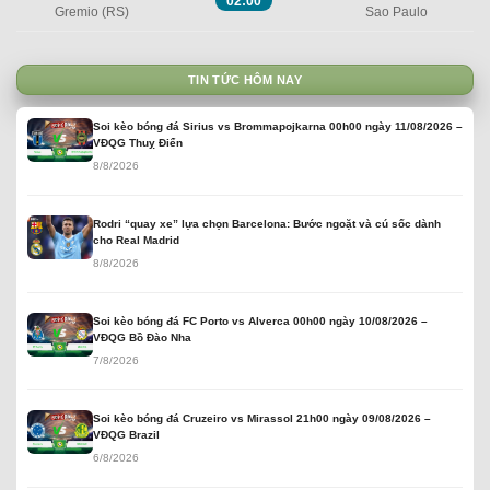
02:00
Gremio (RS)
Sao Paulo
Lowestoft Town
-
-
Hoãn
Cambridge City
TIN TỨC HÔM NAY
Harleston Town
-
-
Hoãn
Great Yarmouth Town
Soi kèo bóng đá Sirius vs Brommapojkarna 00h00 ngày 11/08/2026 –
VĐQG Thuỵ Điển
Brantham Athletic
-
-
Hoãn
8/8/2026
Soham Town Rangers
Cornard United
-
-
Hoãn
Rodri “quay xe” lựa chọn Barcelona: Bước ngoặt và cú sốc dành
Downham Town FC
cho Real Madrid
8/8/2026
Wisbech Town
-
-
Hoãn
Saffron Walden Town
Soi kèo bóng đá FC Porto vs Alverca 00h00 ngày 10/08/2026 –
Harwich Parkeston
-
-
VĐQG Bồ Đào Nha
Hoãn
Mildenhall Town
7/8/2026
Baldock Town
-
-
Hoãn
AFC Kempston Rovers
Soi kèo bóng đá Cruzeiro vs Mirassol 21h00 ngày 09/08/2026 –
VĐQG Brazil
Biggleswade United FC
-
-
Hoãn
6/8/2026
Woodford Town