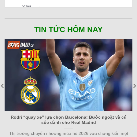
Takeley
07/08
Cribbs
1
Romford
18:45
-
-
Hoãn
Fairford Town
2
FT
Barton Rovers
07/08
Aylesbury United
0
Cockfosters
TIN TỨC HÔM NAY
18:45
-
-
Hoãn
Flackwell Heath
1
Potton United
Hoãn
07/08
Stotfold FC
Lye Town
0
18:45
-
-
Hoãn
Stone Old Alleynians
0
Basildon United
Hoãn
07/08
Hullbridge Sports
Dudley Town
0
-
-
Hoãn
18:45
Hadley
Droitwich Spa
2
FT
Clapton Community
07/08
Forest Row
0
-
-
Hoãn
18:45
Benfleet
Newhaven
0
Hoãn
Ardley United
07/08
-
-
Hoãn
Wokingham Town
2
18:45
Portishead Town
Corsham Town
0
FT
Newport Pagnell Town
-
-
Hoãn
07/08
Hackney Wick
0
Marlow
Rodri “quay xe” lựa chọn Barcelona: Bước ngoặt và cú
18:45
West Essex
0
sốc dành cho Real Madrid
Hoãn
North Leigh
-
-
Hoãn
07/08
Hilltop
0
Away team
Thị trường chuyển nhượng mùa hè 2026 vừa chứng kiến một
18:45