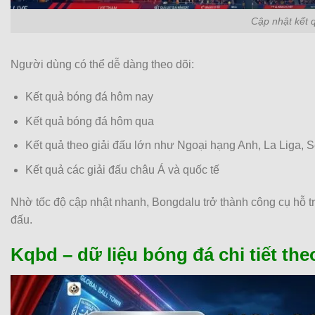
Beijing Guoan
Cập nhật kết 
-
-
11:35
Shenzhen Peng City
Người dùng có thể dễ dàng theo dõi:
VĐQG PHẦN LAN
Kết quả bóng đá hôm nay
SJK Seinajoen
-
Kết quả bóng đá hôm qua
-
16:00
Gnistan Helsinki
Kết quả theo giải đấu lớn như Ngoại hạng Anh, La Liga, S
VĐQG NA UY
Kết quả các giải đấu châu Á và quốc tế
Nhờ tốc độ cập nhật nhanh, Bongdalu trở thành công cụ hỗ tr
Sandefjord
-
-
17:00
đấu.
KFUM Oslo
Kqbd – dữ liệu bóng đá chi tiết the
IRELAND DIVISION 1
Athlone Town
-
-
18:45