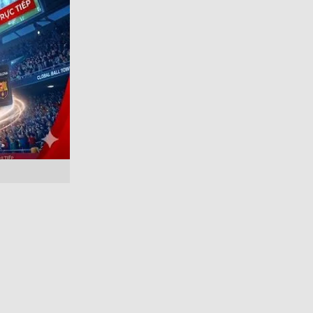
FC Famalicao
3.25
Argentina:
VĐQG Argentina
72
1.27
06/08
Club Atlético Unión
2
22:00
00
7.50
Club Atlético Lanús
1
FT
5.50
CA Rosario Central
22:30
Aldosivi Mar del Plata
66
2.10
Independiente Rivadavia
10
3.00
08/08
00:45
AA Estudiantes (Río Cuarto)
3.25
Loading more...
83
1.38
83
7.00
4.10
80
1.95
90
3.25
3.40