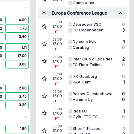
Campuchia
Europa Conference League
00
4.00
06/08
Debreceni VSC
0
17:00
72
1.75
FC Copenhagen
3
FT
3.40
06/08
Dynamo Kyiv
1
17:00
Qarabag
0
80
1.11
FT
90
17.00
06/08
Inter Club d'Escaldes
2
17:00
8.00
FC Flora Tallinn
0
FT
06/08
IFK Goteborg
0
17:00
KAA Gent
1
FT
80
2.80
06/08
Rakow Czestochowa
0
17:00
90
2.45
Hammarby
0
FT
3.30
06/08
Riga FC
1
17:00
Győri ETO FC
0
FT
06/08
Sheriff Tiraspol
1
1.50
17:00