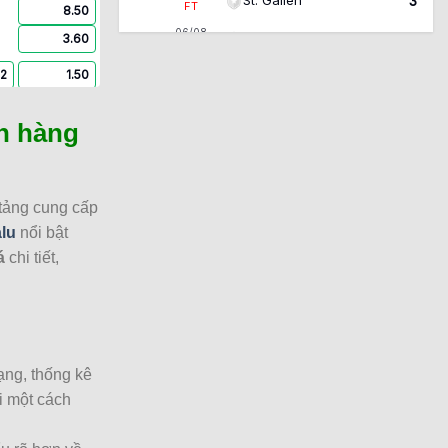
St. Gallen
3
FT
8.50
06/08
3.60
FK Zalgiris Vilnius
2
17:00
Hajduk Split
5
FT
72
1.50
06/08
Beitar Jerusalem
1
00
8.00
17:30
Austria Vienna
2
FT
ín hàng
3.60
06/08
AFC Ajax
3
18:00
Shelbourne
1
FT
 tảng cung cấp
06/08
00
1.44
Hapoel Tel Aviv
2
18:00
GKS Katowice
0
lu
nổi bật
72
6.00
FT
á
chi tiết,
06/08
4.75
FC Twente Enschede
6
18:00
Dunajska Streda
0
FT
00
2.25
06/08
Borac Banja Luka
1
72
2.80
18:30
Maxline Vitebsk
0
FT
3.75
hạng, thống kê
06/08
Sporting Braga
1
72
4.33
18:30
i một cách
Dinamo Minsk
0
FT
00
1.66
06/08
Lugano
2