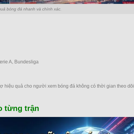
0.97
1.00
0.
0/0.5
2.5
8.5
quả bóng đá nhanh và chính xác.
0.82
0.80
1.
U
0.85
0.95
0.
2.5/3
3.5/4
10.5
0.95
0.85
0.
U
0.90
1.02
0.
0/0.5
2.5
9.5
erie A, Bundesliga
0.90
0.77
1.
U
1.02
0.90
1.
ợ hiệu quả cho người xem bóng đá không có thời gian theo dõi t
2
3/3.5
10.5
0.77
0.90
0.
U
o từng trận
0.95
0.82
0.
0.5/1
2/2.5
9.5
0.85
0.97
0.
U