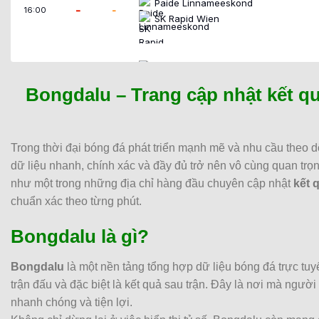
Paide Linnameeskond
-
-
16:00
SK Rapid Wien
CFR Cluj
-
-
16:30
Tromso IL
Bongdalu – Trang cập nhật kết qu
Debreceni VSC
-
-
17:00
Trong thời đại bóng đá phát triển mạnh mẽ và nhu cầu theo dõ
FC Copenhagen
dữ liệu nhanh, chính xác và đầy đủ trở nên vô cùng quan tr
như một trong những địa chỉ hàng đầu chuyên cập nhật
kết 
Dynamo Kyiv
chuẩn xác theo từng phút.
-
-
17:00
Qarabag
Bongdalu là gì?
Inter Club d'Escaldes
Bongdalu
là một nền tảng tổng hợp dữ liệu bóng đá trực tuyến
-
-
17:00
FC Flora Tallinn
trận đấu và đặc biệt là kết quả sau trận. Đây là nơi mà ngườ
nhanh chóng và tiện lợi.