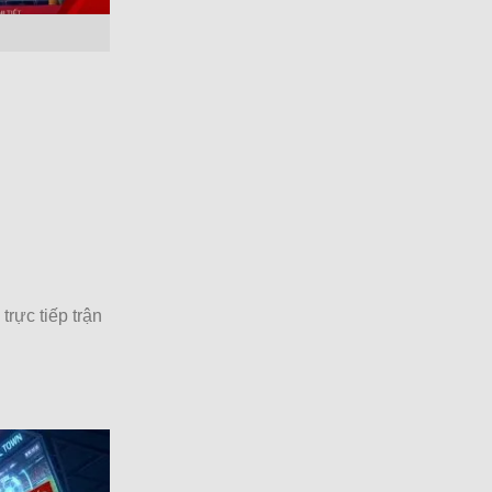
72
2.25
Rijeka
18:45
Ilves Tampere
00
3.00
Hibernian F.C.
3.20
19:00
Shkendija Tetovo
80
1.07
Partizan Belgrade
19:00
90
26.00
Tobol Kostanai
10.00
Tre Fiori
19:00
FC Drita
72
2.10
Europa League
00
3.00
3.30
05/08
Ferencvarosi TC
1
18:15
Gornik Zabrze
0
FT
00
1.20
rực tiếp trận
KuPs
72
9.50
15:00
CS Universitatea Craiova
6.25
Maccabi Tel Aviv
16:00
83
1.80
CSKA Sofia
83
4.00
Jagiellonia Bialystok
16:00
Rangers F.C.
3.25