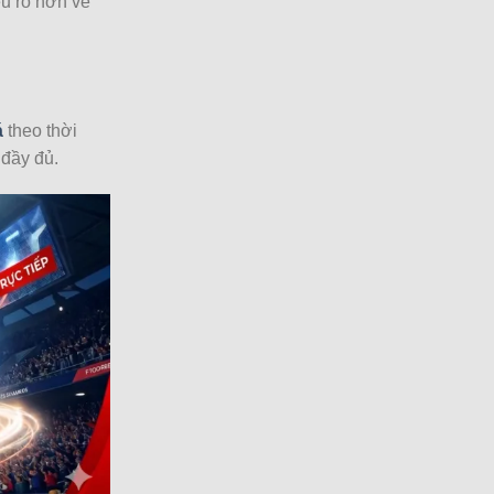
ểu rõ hơn về
Beitar Jerusalem
17:30
83
2.10
Austria Vienna
3.40
AFC Ajax
18:00
Shelbourne
00
2.15
Hapoel Tel Aviv
á
theo thời
72
3.10
18:00
GKS Katowice
 đầy đủ.
3.30
FC Twente Enschede
18:00
Dunajska Streda
00
2.05
72
3.10
Borac Banja Luka
18:30
Maxline Vitebsk
3.40
Sporting Braga
18:30
10
3.80
Dinamo Minsk
66
1.83
Lugano
18:30
3.50
NSI Runavik
Valur Reykjavik
83
3.60
18:30
Nordsjaelland
83
1.85
Bohemians
3.40
18:45
Midtjylland