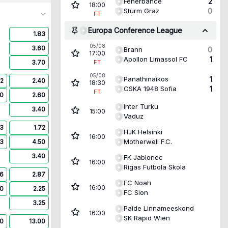
Fenerbahce
2
18:00
Sturm Graz
0
FT
Europa Conference League
1.83
05/08
3.60
Brann
0
17:00
Apollon Limassol FC
1
3.70
FT
05/08
Panathinaikos
1
72
2.40
18:30
CSKA 1948 Sofia
1
FT
00
2.60
Inter Turku
3.40
15:00
Vaduz
83
1.72
HJK Helsinki
16:00
Motherwell F.C.
83
4.50
3.40
FK Jablonec
16:00
Rigas Futbola Skola
66
2.87
FC Noah
16:00
10
2.25
FC Sion
3.25
Paide Linnameeskond
16:00
SK Rapid Wien
80
13.00