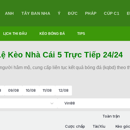
ANH
TÂY BAN NHA
Ý
ĐỨC
PHÁP
CÚP C1
E
LỊCH THI ĐẤU
KÈO BÓNG ĐÁ
TIPS
ệ Kèo Nhà Cái 5 Trực Tiếp 24/24
người hâm mộ, cung cấp liên tục kết quả bóng đá (kqbd) theo t
8
09/08
10/08
11/08
12/08
Vin88
Toàn trận
Cược chấp
Tài/Xỉu
Kèo gó