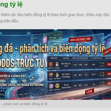
ng tỷ lệ
0.82
0.97
0.
U
thêm dữ liệu biến động tỷ lệ theo thời gian thực. Điều này đặc 
g trận đấu.
0.77
0.97
1.
2.5
9.5
1.02
0.82
0.
0/0.5
U
0.87
0.87
1.
2.5
9.5
0.92
0.92
0.
0.5
U
0.95
0.82
1.
2/2.5
3/3.5
10.5
0.85
0.97
0.
U
0.85
0.90
0.
2.5/3
8.5
0.95
0.90
0.
1
U
– phân tích và biến động tỷ lệ.