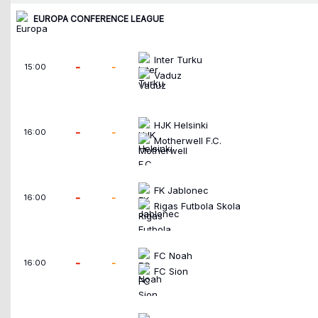
EUROPA CONFERENCE LEAGUE
Inter Turku
-
-
15:00
Vaduz
HJK Helsinki
-
-
16:00
Motherwell F.C.
FK Jablonec
-
-
16:00
Rigas Futbola Skola
FC Noah
-
-
16:00
FC Sion