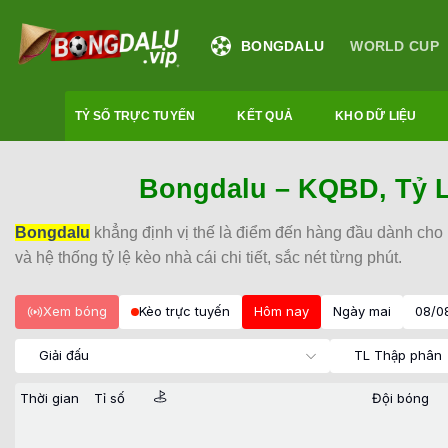
Bỏ
qua
BONGDALU
WORLD CUP
nội
dung
TỶ SỐ TRỰC TUYẾN
KẾT QUẢ
KHO DỮ LIỆU
Bongdalu – KQBD, Tỷ L
Bongdalu
khẳng định vị thế là điểm đến hàng đầu dành cho 
và hệ thống tỷ lệ kèo nhà cái chi tiết, sắc nét từng phút.
Xem bóng
Kèo trực tuyến
Hôm nay
Ngày mai
08/0
Giải đấu
TL Thập phân
Thời gian
Tỉ số
Đội bóng