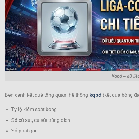
Sporting Braga
-
-
18:30
Dinamo Minsk
Lugano
-
-
18:30
NSI Runavik
Valur Reykjavik
-
-
18:30
Kqbd – dữ liệu
Nordsjaelland
Bên cạnh kết quả tổng quan, hệ thống
kqbd
(kết quả bóng đá
Bohemians
-
-
18:45
Midtjylland
Tỷ lệ kiểm soát bóng
Số cú sút, cú sút trúng đích
Rijeka
-
-
18:45
Số phạt góc
Ilves Tampere