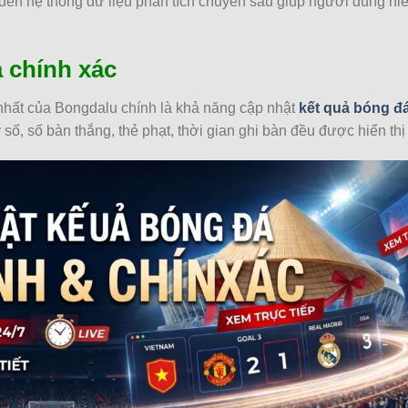
 đến hệ thống dữ liệu phân tích chuyên sâu giúp người dùng hi
0.90
0.85
0.
0/0.5
U
 chính xác
0.95
0.85
1.
0/0.5
2.5
9.5
nhất của Bongdalu chính là khả năng cập nhật
kết quả bóng đ
0.85
0.95
0.
U
ỷ số, số bàn thắng, thẻ phạt, thời gian ghi bàn đều được hiển thị
0.80
0.90
1.
0/0.5
2.5
9.5
1.00
0.90
0.
U
0.92
0.82
1.
2.5/3
9.5
0.87
0.97
0.
0.5
U
0.92
0.80
0.
2.5
9.5
0.87
1.00
0.
0.5
U