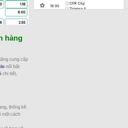
CFR Cluj
90
1.18
16:30
Tromso IL
6.00
Debreceni VSC
17:00
66
2.55
FC Copenhagen
10
2.45
Dynamo Kyiv
17:00
ín hàng
Qarabag
3.25
Inter Club d'Escaldes
10
4.33
17:00
FC Flora Tallinn
66
1.70
 tảng cung cấp
IFK Goteborg
17:00
3.50
KAA Gent
lu
nổi bật
á
chi tiết,
Rakow Czestochowa
83
2.15
17:00
Hammarby
83
3.00
Riga FC
3.20
17:00
Győri ETO FC
90
1.95
Sheriff Tiraspol
17:00
hạng, thống kê
St. Gallen
80
3.50
i một cách
3.30
FK Zalgiris Vilnius
17:00
Hajduk Split
83
2.90